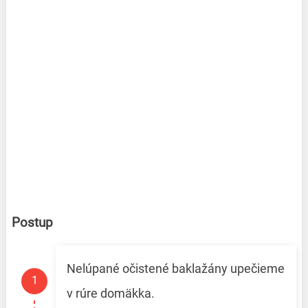
Postup
Nelúpané očistené baklažány upečieme
v rúre domäkka.