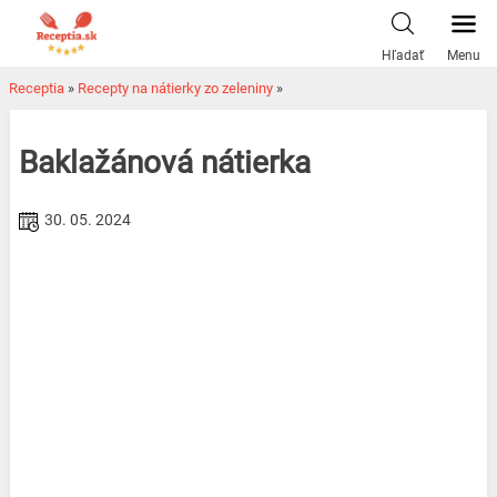
Skip
to
Hľadať
Menu
content
Receptia
»
Recepty na nátierky zo zeleniny
»
Baklažánová nátierka
30. 05. 2024