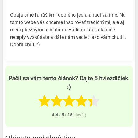
Obaja sme fanúšikmi dobrého jedla a radi varíme. Na
tomto webe vás chceme inšpirovať tradičnými, ale aj
menej bežnými receptami. Budeme radi, ak naše
recepty vyskúšate a dáte nám vedieť, ako vám chutili.
Dobrú chuť! :)
Páčil sa vám tento článok? Dajte 5 hviezdičiek.
:)
4.4
/
5
(
18
hlasů
)