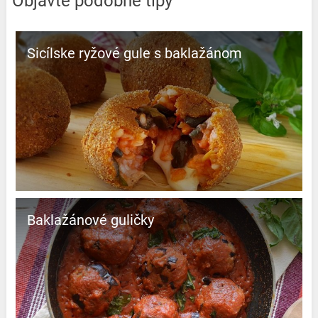
Objavte podobné tipy
Sicílske ryžové gule s baklažánom
Baklažánové guličky