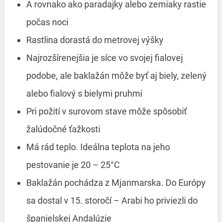
A rovnako ako paradajky alebo zemiaky rastie
počas noci
Rastlina dorastá do metrovej výšky
Najrozšírenejšia je síce vo svojej fialovej
podobe, ale baklažán môže byť aj biely, zelený
alebo fialový s bielymi pruhmi
Pri požití v surovom stave môže spôsobiť
žalúdočné ťažkosti
Má rád teplo. Ideálna teplota na jeho
pestovanie je 20 – 25°C
Baklažán pochádza z Mjanmarska. Do Európy
sa dostal v 15. storočí – Arabi ho priviezli do
španielskej Andalúzie