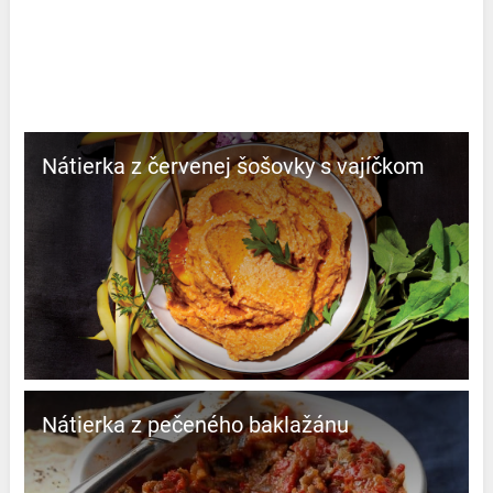
Nátierka z červenej šošovky s vajíčkom
Nátierka z pečeného baklažánu