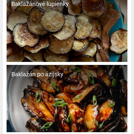
Baklažánové lupienky
Baklažán po ázijsky