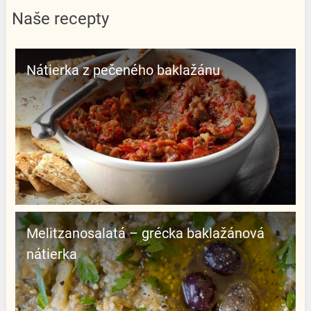
Naše recepty
Nátierka z pečeného baklažánu
Melitzanosalatá – grécka baklažánová
nátierka