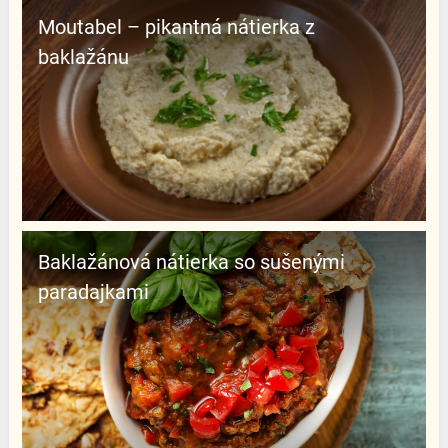
Moutabel – pikantná nátierka z
baklažánu
Baklažánová nátierka so sušenými
paradajkami