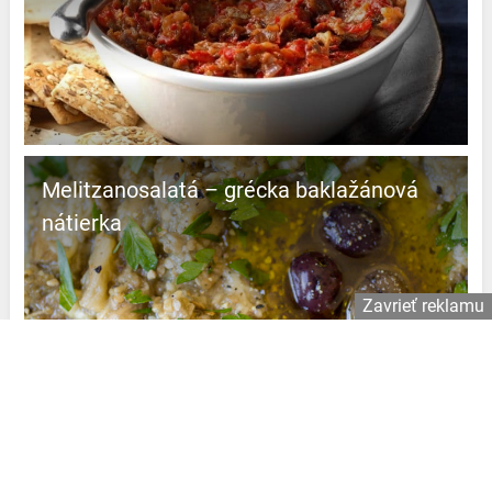
Melitzanosalatá – grécka baklažánová
nátierka
Zavrieť reklamu
Zaalouk – baklažánová nátierka s
paradajkami