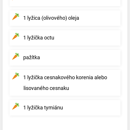
1 lyžica (olivového) oleja
1 lyžička octu
pažítka
1 lyžička cesnakového korenia alebo
lisovaného cesnaku
1 lyžička tymiánu