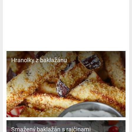
Hranolky z baklažánu
Smažený baklažán s rajčinami