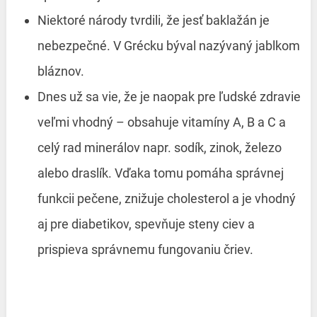
Niektoré národy tvrdili, že jesť baklažán je
nebezpečné. V Grécku býval nazývaný jablkom
bláznov.
Dnes už sa vie, že je naopak pre ľudské zdravie
veľmi vhodný – obsahuje vitamíny A, B a C a
celý rad minerálov napr. sodík, zinok, železo
alebo draslík. Vďaka tomu pomáha správnej
funkcii pečene, znižuje cholesterol a je vhodný
aj pre diabetikov, spevňuje steny ciev a
prispieva správnemu fungovaniu čriev.