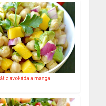
šalát z avokáda a manga