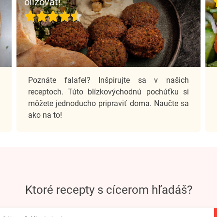
olizovať!
ý
Poznáte falafel? Inšpirujte sa v našich
a
receptoch. Túto blízkovýchodnú pochúťku si
ť
môžete jednoducho pripraviť doma. Naučte sa
ako na to!
ktoré recepty s cícerom hľadáš?