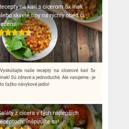
Recepty na karí s cícerom 5x inak
alebo skvelé tipy na rýchly obed či
večeru!
Vyskúšajte naše recepty na cícerové karí 5x
inak! Sú zdravé a jednoduché. Ale varujeme - je
to ťažko návykové jedlo!
Šaláty z cícera v tých najlepších
receptoch: inšpirujte sa!