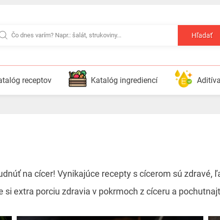
Hľadať
atalóg receptov
Katalóg ingrediencí
Aditív
núť na cícer! Vynikajúce recepty s cícerom sú zdravé, ľ
 si extra porciu zdravia v pokrmoch z cíceru a pochutnajt