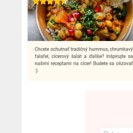
Chcete ochutnať tradičný hummus, chrumkav
falafel, cícerový šalát a ďalšie? Inšpirujte s
našimi receptami na cícer! Budete sa olizova
:)