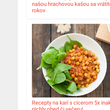
našou hrachovou kašou sa vrátit
rokov
Recepty na karí s cícerom 5x inak alebo skvelé tipy na
rýchly obed či večeru!