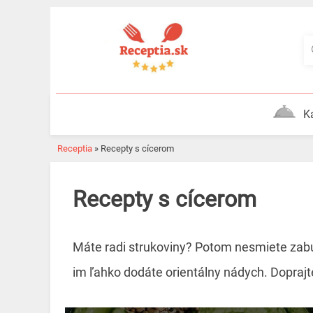
Skip
to
content
K
Receptia
»
Recepty s cícerom
Recepty s cícerom
Máte radi strukoviny? Potom nesmiete zabud
im ľahko dodáte orientálny nádych. Doprajte