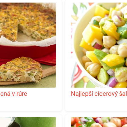
ená v rúre
Najlepší cícerový 