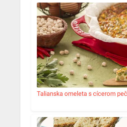
Talianska omeleta s cícerom peč