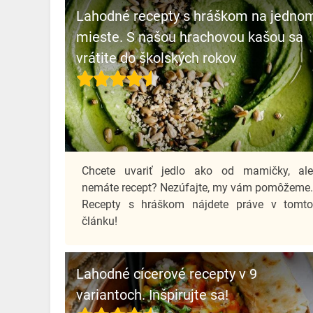
Lahodné recepty s hráškom na jedno
mieste. S našou hrachovou kašou sa
vrátite do školských rokov
Chcete uvariť jedlo ako od mamičky, al
nemáte recept? Nezúfajte, my vám pomôžeme
Recepty s hráškom nájdete práve v tomt
článku!
Lahodné cícerové recepty v 9
variantoch. Inšpirujte sa!