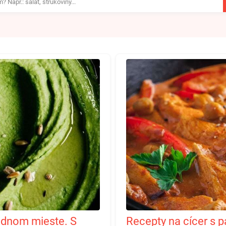
Recepty na cícer s paprikou v 5 úžasných variantoch.