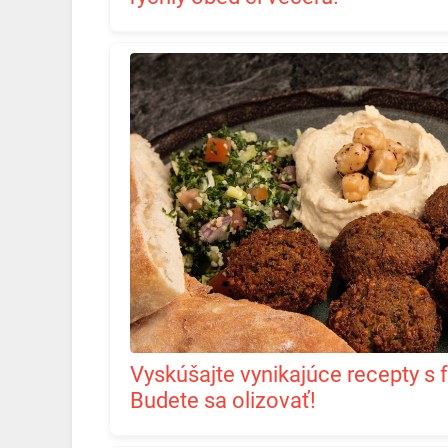
Vyskúšajte vynikajúce recepty s falafelom ešte dnes.
Budete sa olizovať!