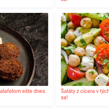
Šaláty z cícera v tých najlepších receptoch: inšpirujte
sa!