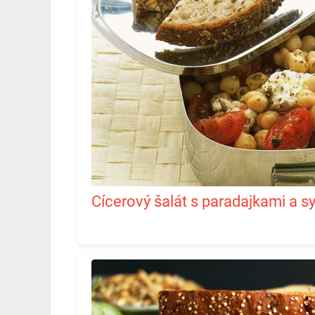
Cícerový šalát s paradajkami a s