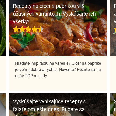
m
Recepty na cícer s paprikou v 5
úžasných variantoch. Vyskúšajte ich
všetky!
e
Hľadáte inšpiráciu na varenie? Cícer na paprike
.
je veľmi dobrá a rýchla. Neveríte? Pozrite sa na
o
naše TOP recepty.
Vyskúšajte vynikajúce recepty s
falafelom ešte dnes. Budete sa