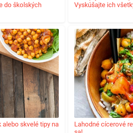
e do školských
Vyskúšajte ich všetk
Lahodné cícerové recepty v 9 variantoch. Inšpirujte
sa!