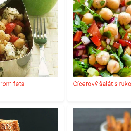
yrom feta
Cícerový šalát s ruk