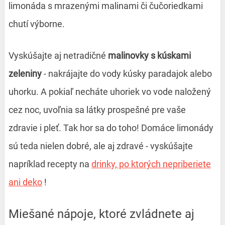
limonáda s mrazenými malinami či čučoriedkami
chutí výborne.
Vyskúšajte aj netradičné
malinovky s kúskami
zeleniny
- nakrájajte do vody kúsky paradajok alebo
uhorku. A pokiaľ necháte uhoriek vo vode naložený
cez noc, uvoľnia sa látky prospešné pre vaše
zdravie i pleť. Tak hor sa do toho! Domáce limonády
sú teda nielen dobré, ale aj zdravé - vyskúšajte
napríklad recepty na
drinky, po ktorých nepriberiete
ani deko
!
Miešané nápoje, ktoré zvládnete aj