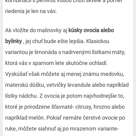
kombinácii s perlivou vodou chutí skvele a pomer
riedenia je len na vás.
Ak vložíte do malinovky aj
kúsky ovocia alebo
bylinky
, jej chuť bude ešte lepšia. Klasickou
variantou je limonáda s nadrvenými lístkami mäty,
ktorá vás v sparnom lete skutočne ochladí.
Vyskúšať však môžete aj menej známu medovku,
materskú dúšku, vetvičky levandule alebo napríklad
lístky nádchu. Z ovocia je potom najvhodnejšie to,
ktoré je prirodzene šťavnaté- citrusy, hrozno alebo
napríklad melón. Pokiaľ nemáte čerstvé ovocie po
ruke, môžete siahnuť aj po mrazenom variante-