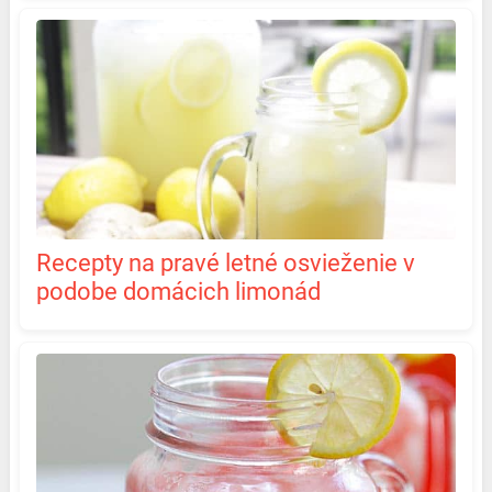
Recepty na pravé letné osvieženie v
podobe domácich limonád