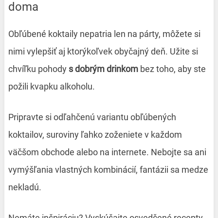
doma
Obľúbené koktaily nepatria len na párty, môžete si
nimi vylepšiť aj ktorýkoľvek obyčajný deň. Užite si
chvíľku pohody
s dobrým drinkom
bez toho, aby ste
požili kvapku alkoholu.
Pripravte si odľahčenú variantu obľúbených
koktailov, suroviny ľahko zoženiete v každom
väčšom obchode alebo na internete. Nebojte sa ani
vymýšľania vlastných kombinácií, fantázii sa medze
nekladú.
Nemáte inšpiráciu? Vyskúšajte
osvedčené recepty