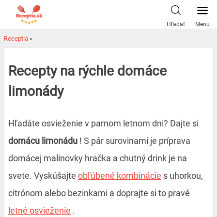
Skip
to
Hľadať
Menu
content
Receptia
»
Recepty na rýchle domáce
limonády
Hľadáte osvieženie v parnom letnom dni? Dajte si
domácu limonádu
!
S pár surovinami je príprava
domácej malinovky hračka a chutný drink je na
svete.
Vyskúšajte
obľúbené kombinácie
s uhorkou,
citrónom alebo bezinkami a doprajte si to pravé
letné osvieženie
.