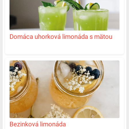
Domáca uhorková limonáda s mätou
Bezinková limonáda