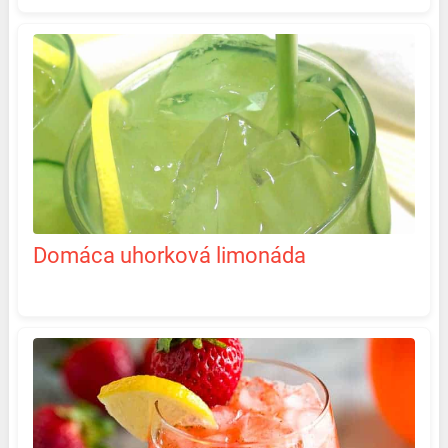
Domáca uhorková limonáda