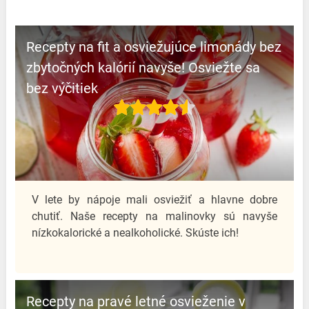
Recepty na fit a osviežujúce limonády bez
zbytočných kalórií navyše! Osviežte sa
bez výčitiek
V lete by nápoje mali osviežiť a hlavne dobre
chutiť. Naše recepty na malinovky sú navyše
nízkokalorické a nealkoholické. Skúste ich!
Recepty na pravé letné osvieženie v