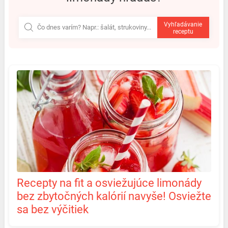
Vyhľadávanie
receptu
Recepty na fit a osviežujúce limonády
bez zbytočných kalórií navyše! Osviežte
sa bez výčitiek