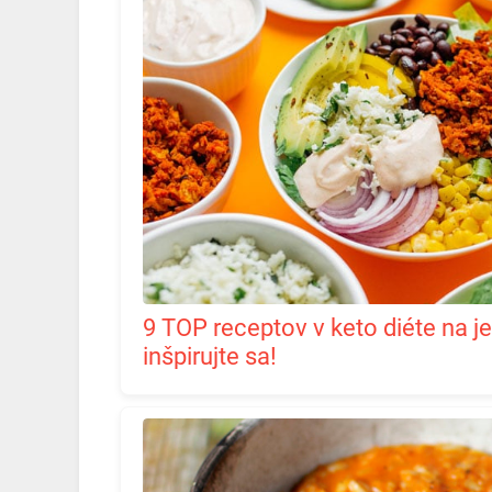
9 TOP receptov v keto diéte na jednom mieste:
inšpirujte sa!