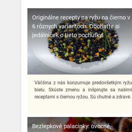
Originálne recepty na ryžu na čierno v
6 rôznych variantoch. Obohaťte si
jedálniček o tieto pochúťky!
Väčšina z nás konzumuje predovšetkým ryž
bielu. Skúste zmenu a inšpirujte sa našim
receptami s čiernou ryžou. Sú chutné a zdravé.
Bezlepkové palacinky: ovocné,