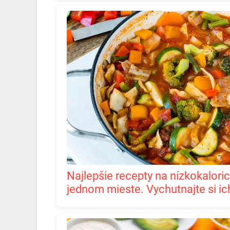
Najlepšie recepty na nízkokalorické polievky na
jednom mieste. Vychutnajte si ic