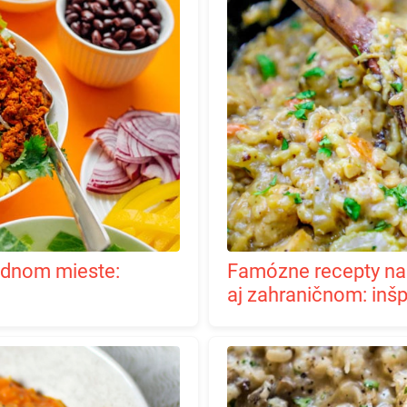
Famózne recepty na rýchle risotto v podaní českom
aj zahraničnom: inšpi