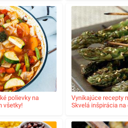
Vynikajúce recepty na špargľu na jednom mieste.
h všetky!
Skvelá inšpirácia na