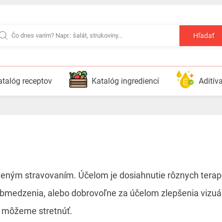
Hľadať
atalóg receptov
Katalóg ingrediencí
Aditív
deným stravovaním. Účelom je dosiahnutie rôznych terap
bmedzenia, alebo dobrovoľne za účelom zlepšenia vizuálu
sa môžeme stretnúť.