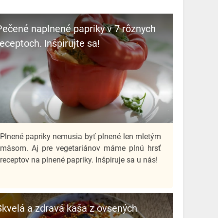
Pečené naplnené papriky v 7 rôznych
receptoch. Inšpirujte sa!
Plnené papriky nemusia byť plnené len mletým
mäsom. Aj pre vegetariánov máme plnú hrsť
receptov na plnené papriky. Inšpiruje sa u nás!
Skvelá a zdravá kaša z ovsených