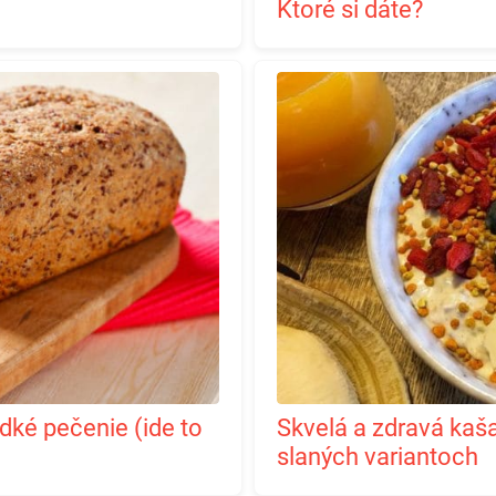
Ktoré si dáte?
Skvelá a zdravá kaša z ovsených vločiek v sladkých a
slaných variantoch