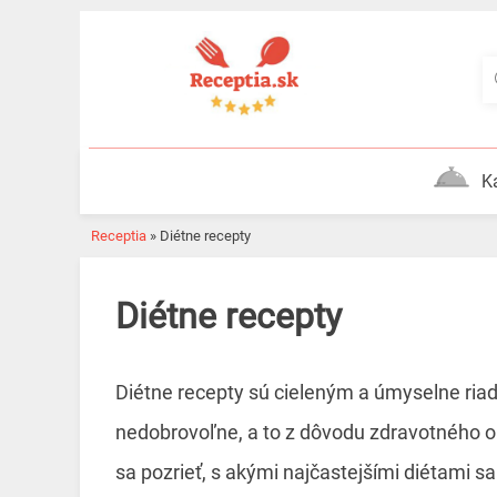
Skip
to
content
K
Receptia
»
Diétne recepty
Diétne recepty
Diétne recepty sú cieleným a úmyselne ria
nedobrovoľne, a to z dôvodu zdravotného o
sa pozrieť, s akými najčastejšími diétami 