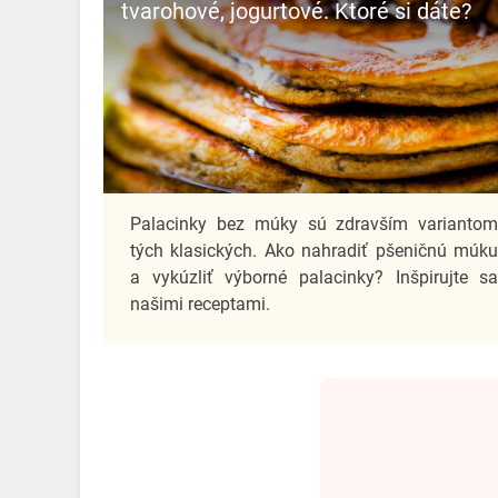
tvarohové, jogurtové. Ktoré si dáte?
Palacinky bez múky sú zdravším varianto
tých klasických. Ako nahradiť pšeničnú múk
a vykúzliť výborné palacinky? Inšpirujte s
našimi receptami.