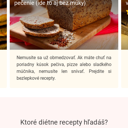
pečenie (ide to aj bez múky)
m
Nemusíte sa už obmedzovať. Ak máte chuť na
u
poriadny kúsok pečiva, pizze alebo sladkého
a
múčnika, nemusíte len snívať. Prejdite si
bezlepkové recepty.
ktoré diétne recepty hľadáš?