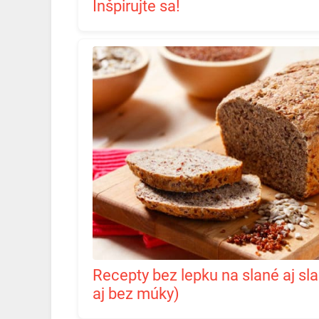
Inšpirujte sa!
Recepty bez lepku na slané aj sladké pečenie (ide to
aj bez múky)