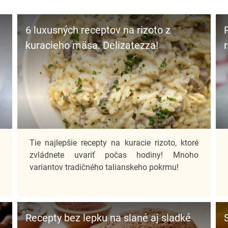
6 luxusných receptov na rizoto z
kuracieho mäsa. Delizatezza!
u
Tie najlepšie recepty na kuracie rizoto, ktoré
i
zvládnete uvariť počas hodiny! Mnoho
variantov tradičného talianskeho pokrmu!
Recepty bez lepku na slané aj sladké