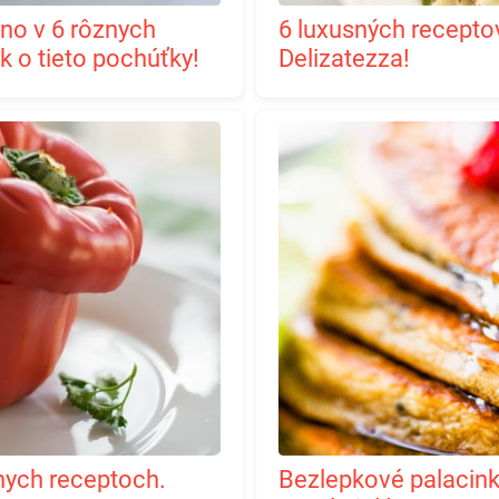
6 luxusných receptov na rizoto z kuracieho mäsa.
k o tieto pochúťky!
Delizatezza!
Bezlepkové palacinky: ovocné, tvarohové, jogurtové.