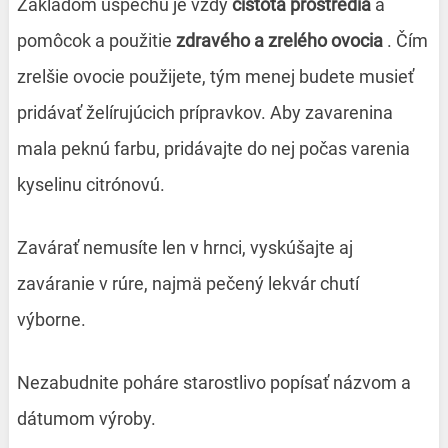
Základom úspechu je vždy
čistota prostredia
a
pomôcok a použitie
zdravého a zrelého ovocia
. Čím
zrelšie ovocie použijete, tým menej budete musieť
pridávať želírujúcich prípravkov. Aby zavarenina
mala peknú farbu, pridávajte do nej počas varenia
kyselinu citrónovú.
Zavárať nemusíte len v hrnci, vyskúšajte aj
zaváranie v rúre, najmä pečený lekvár chutí
výborne.
Nezabudnite poháre starostlivo popísať názvom a
dátumom výroby.