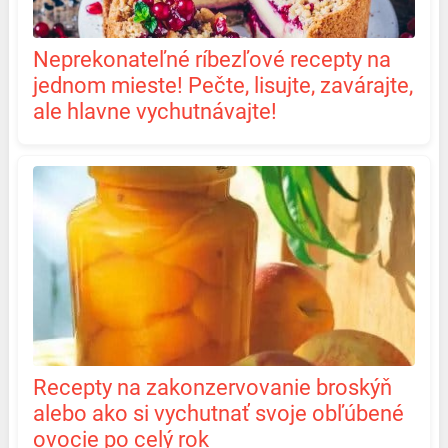
Neprekonateľné ríbezľové recepty na
jednom mieste! Pečte, lisujte, zavárajte,
ale hlavne vychutnávajte!
Recepty na zakonzervovanie broskýň
alebo ako si vychutnať svoje obľúbené
ovocie po celý rok