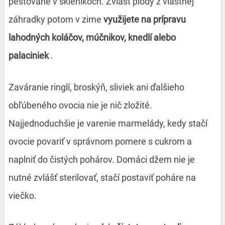
pestované v skleníkoch. Zvlášť plody z vlastnej
záhradky potom v zime
využijete na prípravu
lahodných koláčov, múčnikov, knedlí alebo
palaciniek
.
Zaváranie ringlí, broskýň, sliviek ani ďalšieho
obľúbeného ovocia nie je nič zložité.
Najjednoduchšie je varenie marmelády, kedy stačí
ovocie povariť v správnom pomere s cukrom a
naplniť do čistých pohárov. Domáci džem nie je
nutné zvlášť sterilovať, stačí postaviť poháre na
viečko.