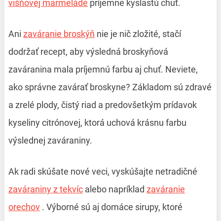
višňovej marmeláde
príjemne kyslastú chuť.
Ani
zaváranie broskýň
nie je nič zložité, stačí
dodržať recept, aby výsledná broskyňová
zaváranina mala príjemnú farbu aj chuť. Neviete,
ako správne zavárať broskyne? Základom sú zdravé
a zrelé plody, čistý riad a predovšetkým prídavok
kyseliny citrónovej, ktorá uchová krásnu farbu
výslednej zaváraniny.
Ak radi skúšate nové veci, vyskúšajte netradičné
zaváraniny z tekvíc
alebo napríklad
zaváranie
orechov
. Výborné sú aj domáce sirupy, ktoré