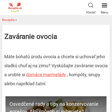
Skip
to
Hľadať
Menu
content
Receptia
»
Zaváranie ovocia
Máte bohatú úrodu ovocia a chcete si uchovať jeho
sladkú chuť aj na zimu? Vyskúšajte zaváranie ovocia
a urobte si
domáce marmelády
, kompóty, sirupy
alebo napríklad čatní.
Osvedčené rady a tipy na konzervovanie
egrešov. Aký spôsob si vyberiete?