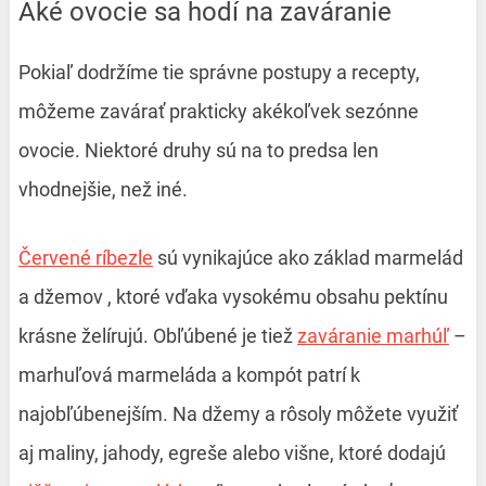
Aké ovocie sa hodí na zaváranie
Pokiaľ dodržíme tie správne postupy a recepty,
môžeme zavárať prakticky akékoľvek sezónne
ovocie. Niektoré druhy sú na to predsa len
vhodnejšie, než iné.
Červené ríbezle
sú vynikajúce ako
základ marmelád
a džemov
, ktoré vďaka vysokému obsahu pektínu
krásne želírujú. Obľúbené je tiež
zaváranie marhúľ
–
marhuľová marmeláda a kompót patrí k
najobľúbenejším. Na džemy a rôsoly môžete využiť
aj maliny, jahody, egreše alebo višne, ktoré dodajú