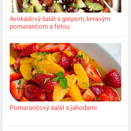
Avokádový šalát s grepom, krvavým
pomarančom a fetou
Pomarančový šalát s jahodami