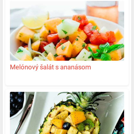
Melónový šalát s ananásom