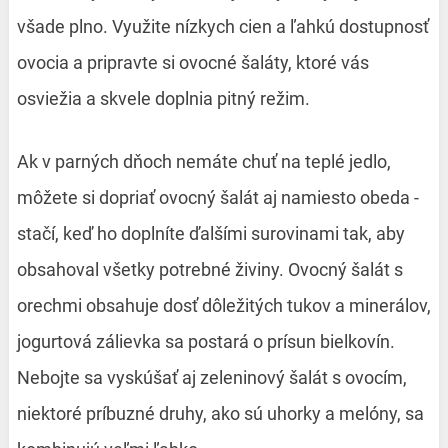
všade plno. Využite nízkych cien a ľahkú dostupnosť
ovocia a pripravte si ovocné šaláty, ktoré vás
osviežia a skvele doplnia pitný režim.
Ak v parných dňoch nemáte chuť na teplé jedlo,
môžete si dopriať ovocný šalát aj namiesto obeda -
stačí, keď ho doplníte ďalšími surovinami tak, aby
obsahoval všetky potrebné živiny. Ovocný šalát s
orechmi obsahuje dosť dôležitých tukov a minerálov,
jogurtová zálievka
sa postará o prísun bielkovín.
Nebojte sa vyskúšať aj
zeleninový šalát
s ovocím,
niektoré príbuzné druhy, ako sú uhorky a melóny, sa