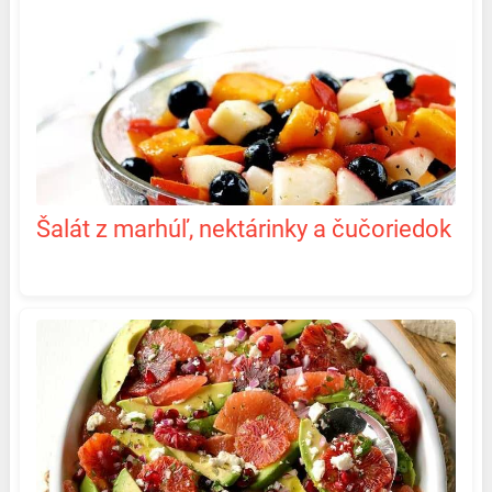
Šalát z marhúľ, nektárinky a čučoriedok