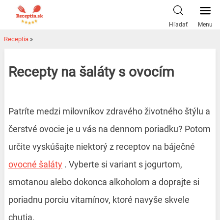
Skip
to
Hľadať
Menu
content
Receptia
»
Recepty na šaláty s ovocím
Patríte medzi milovníkov zdravého životného štýlu a
čerstvé ovocie je u vás na dennom poriadku? Potom
určite vyskúšajte niektorý z receptov na báječné
ovocné šaláty
. Vyberte si variant s jogurtom,
smotanou alebo dokonca alkoholom a doprajte si
poriadnu porciu vitamínov, ktoré navyše skvele
chutia.