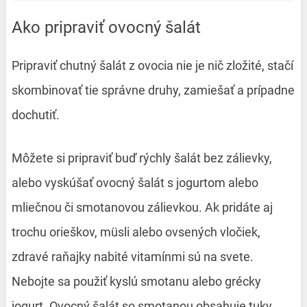
Ako pripraviť ovocný šalát
Pripraviť chutný šalát z ovocia nie je nič zložité, stačí
skombinovať tie správne druhy, zamiešať a prípadne
dochutiť.
Môžete si pripraviť buď rýchly šalát bez zálievky,
alebo vyskúšať ovocný šalát s jogurtom alebo
mliečnou či smotanovou zálievkou. Ak pridáte aj
trochu orieškov, müsli alebo ovsených vločiek,
zdravé raňajky nabité vitamínmi sú na svete.
Nebojte sa použiť kyslú smotanu alebo grécky
jogurt. Ovocný šalát so smotanou obsahuje tuky,