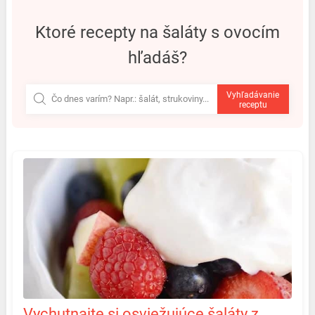
ktoré recepty na šaláty s ovocím
hľadáš?
Vyhľadávanie
receptu
Vychutnajte si osviežujúce šaláty z