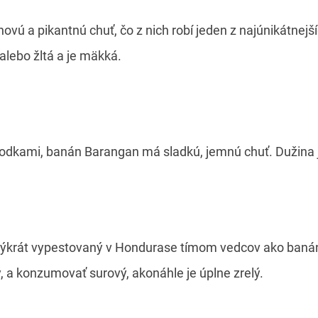
ovú a pikantnú chuť, čo z nich robí jeden z najúnikátnej
alebo žltá a je mäkká.
bodkami, banán Barangan má sladkú, jemnú chuť. Dužina j
rvýkrát vypestovaný v Hondurase tímom vedcov ako banán
ý, a konzumovať surový, akonáhle je úplne zrelý.