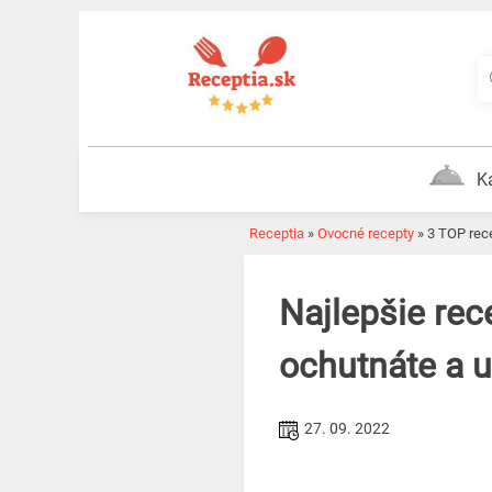
Skip
to
content
K
Receptia
»
Ovocné recepty
»
3 TOP re
Najlepšie recepty na sladké dezerty z banánov! Raz
ochutnáte a 
27. 09. 2022