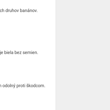
ších druhov banánov.
e biela bez semien.
 odolný proti škodcom.