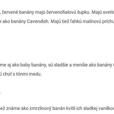
 červené banány majú červenofialovú šupku. Majú svetlo
e ako banány Cavendish. Majú tiež ľahkú malinovú príchu
me aj ako baby banány, sú sladšie a menšie ako banány
ú chuť s tónmi medu.
n
ež známe ako zmrzlinový banán kvôli ich sladkej vanilkov