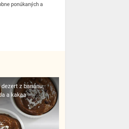
odobne ponúkaných a
da a kakaa