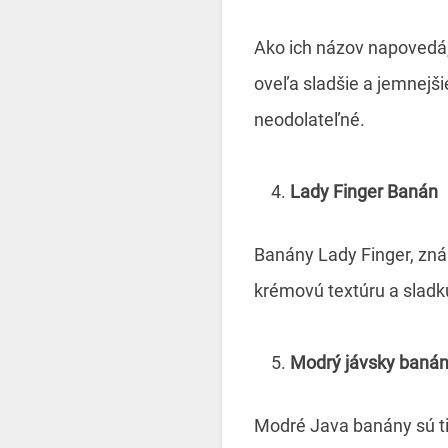
Ako ich názov napovedá,
oveľa sladšie a jemnejši
neodolateľné.
Lady Finger Banán
Banány Lady Finger, zná
krémovú textúru a sladk
Modrý jávsky baná
Modré Java banány sú ti