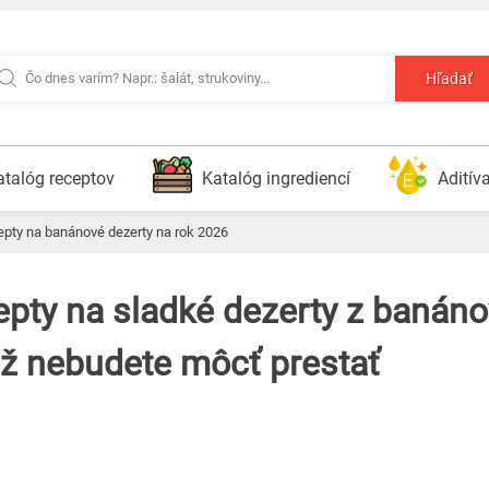
Hľadať
atalóg receptov
Katalóg ingrediencí
Aditív
cepty na banánové dezerty na rok 2026
už nebudete môcť prestať