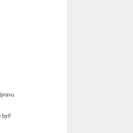
ípravu.
 byť!