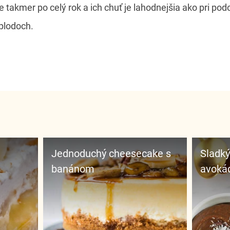
 takmer po celý rok a ich chuť je lahodnejšia ako pri p
 plodoch.
Jednoduchý cheesecake s
Sladký dezert z banánu,
banánom
avoká