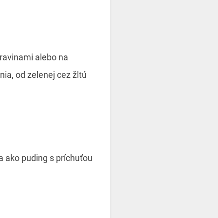
travinami alebo na
ia, od zelenej cez žltú
a ako puding s príchuťou