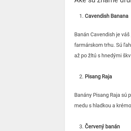
Cavendish Banana
Banán Cavendish je váš 
farmárskom trhu. Sú ľahk
až po žltú s hnedými šk
Pisang Raja
Banány Pisang Raja sú po
medu s hladkou a krémo
Červený banán