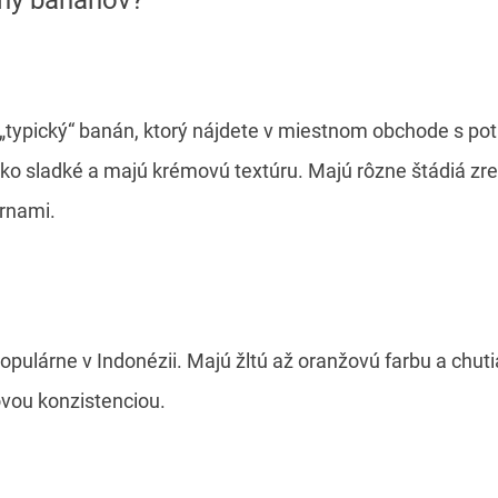
„typický“ banán, ktorý nájdete v miestnom obchode s po
o sladké a majú krémovú textúru. Majú rôzne štádiá zren
vrnami.
pulárne v Indonézii. Majú žltú až oranžovú farbu a chuti
vou konzistenciou.