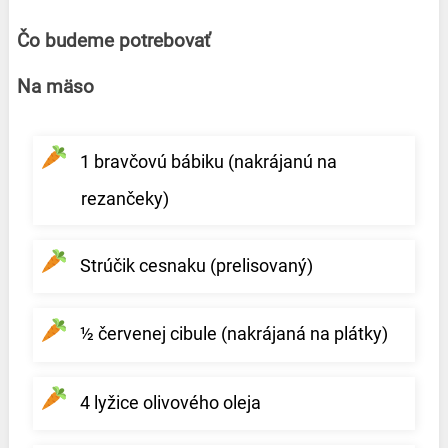
Čo budeme potrebovať
Na mäso
1 bravčovú bábiku (nakrájanú na
rezančeky)
Strúčik cesnaku (prelisovaný)
½ červenej cibule (nakrájaná na plátky)
4 lyžice olivového oleja