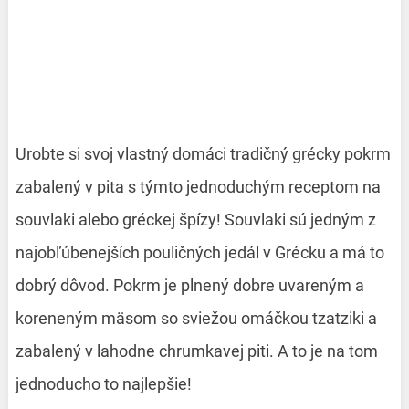
Urobte si svoj vlastný domáci tradičný grécky pokrm
zabalený v pita s týmto jednoduchým receptom na
souvlaki alebo gréckej špízy! Souvlaki sú jedným z
najobľúbenejších pouličných jedál v Grécku a má to
dobrý dôvod. Pokrm je plnený dobre uvareným a
koreneným mäsom so sviežou omáčkou tzatziki a
zabalený v lahodne chrumkavej piti. A to je na tom
jednoducho to najlepšie!