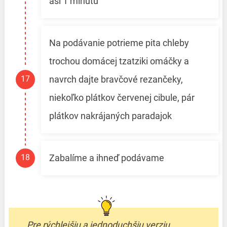
asi 1 minútu
Na podávanie potrieme pita chleby
trochou domácej tzatziki omáčky a
navrch dajte bravčové rezančeky,
niekoľko plátkov červenej cibule, pár
plátkov nakrájaných paradajok
Zabalíme a ihneď podávame
Pre rýchlejšiu a jednoduchšiu verziu