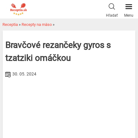
Skip
to
Hľadať
Menu
content
Receptia
»
Recepty na mäso
»
Bravčové rezančeky gyros s
tzatziki omáčkou
30. 05. 2024