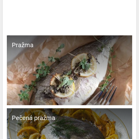
Pražma
Pečená pražma