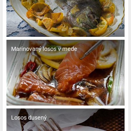
Marinovaný losos v mede
Losos dusený