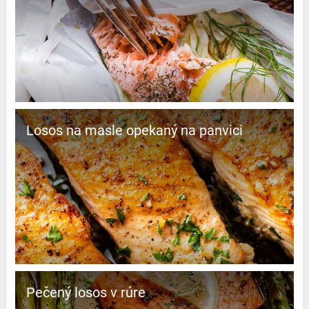
Losos na masle opekaný na panvici
Pečený losos v rúre