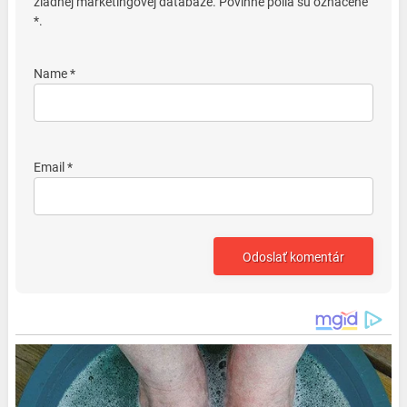
žiadnej marketingovej databáze. Povinné polia sú označené
*.
Name *
Email *