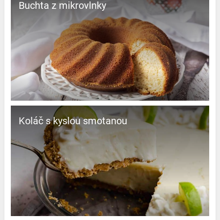
Buchta z mikrovlnky
Koláč s kyslou smotanou