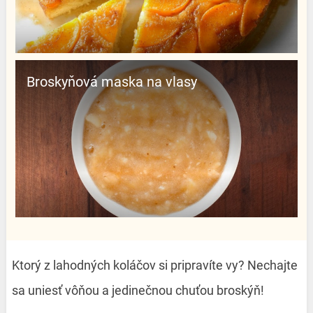
Broskyňová maska ​​na vlasy
Ktorý z lahodných koláčov si pripravíte vy? Nechajte
sa uniesť vôňou a jedinečnou chuťou broskýň!