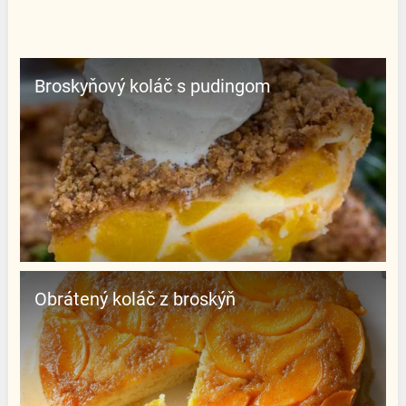
Broskyňový koláč s pudingom
Obrátený koláč z broskýň