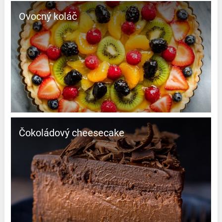
Ovocný koláč
čokoládový cheesecake