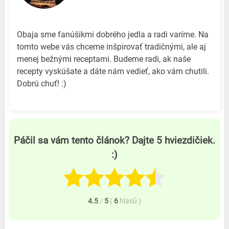
Obaja sme fanúšikmi dobrého jedla a radi varíme. Na
tomto webe vás chceme inšpirovať tradičnými, ale aj
menej bežnými receptami. Budeme radi, ak naše
recepty vyskúšate a dáte nám vedieť, ako vám chutili.
Dobrú chuť! :)
Páčil sa vám tento článok? Dajte 5 hviezdičiek.
:)
4.5
/
5
(
6
hlasů
)