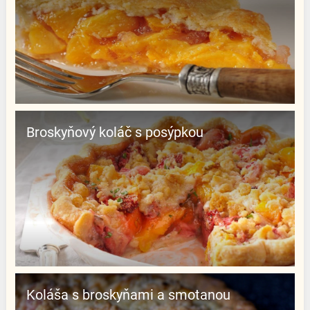
Broskyňový koláč s posýpkou
Koláša s broskyňami a smotanou