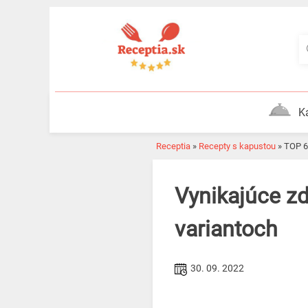
Skip
to
content
K
Receptia
»
Recepty s kapustou
»
TOP 
Vynikajúce zdravé recepty na červenú kapustu v 6
variantoch
30. 09. 2022