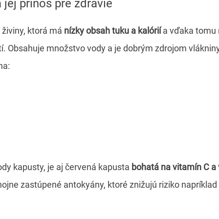
 jej prínos pre zdravie
 živiny, ktorá má
nízky obsah tuku a kalórií
a vďaka tomu 
. Obsahuje množstvo vody a je dobrým zdrojom vlákniny
na:
dy kapusty, je aj červená kapusta
bohatá na vitamín C a 
ojne zastúpené antokyány, ktoré znižujú riziko napríklad