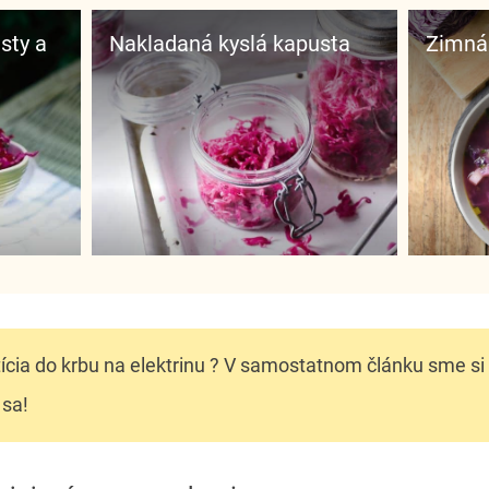
Nakladaná kyslá kapusta
Zimná
tícia do krbu na elektrinu ? V samostatnom článku sme si
 sa!