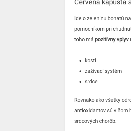
Červená kapusta a
Ide o zeleninu bohatú na
pomocníkom pri chudnutí
toho má
pozitívny vplyv
kosti
zažívací systém
srdce.
Rovnako ako všetky odro
antioxidantov sú v ňom h
srdcových chorôb.