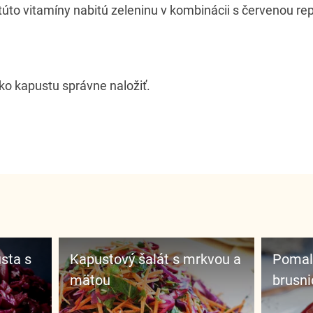
 túto vitamíny nabitú zeleninu v kombinácii s červenou rep
ko kapustu správne naložiť.
Kapustový šalát s mrkvou a
Pomaly varená kapusta s
mätou
brusn