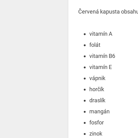
Červená kapusta obsahu
vitamín A
folát
vitamín B6
vitamín E
vápnik
horčík
draslík
mangán
fosfor
zinok