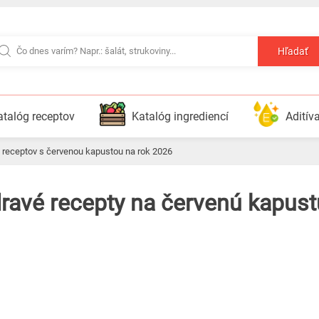
Hľadať
atalóg receptov
Katalóg ingrediencí
Aditív
6 receptov s červenou kapustou na rok 2026