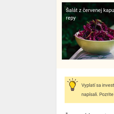
Šalát z červenej kapusty a
repy
Vyplatí sa inves
napísali. Pozrite