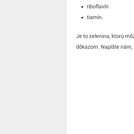
riboflavín
tiamín.
Je to zelenina, ktorú m
dôkazom. Napíšte nám, v