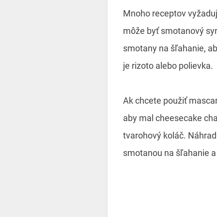
Mnoho receptov vyžaduje
môže byť smotanový syr 
smotany na šľahanie, ab
je rizoto alebo polievka.
Ak chcete použiť mascar
aby mal cheesecake char
tvarohový koláč. Náhra
smotanou na šľahanie a