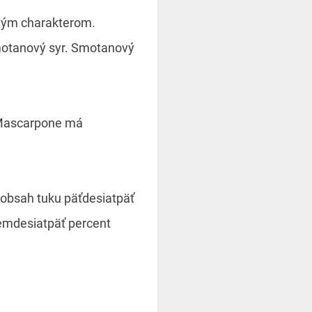
vým charakterom.
smotanový syr. Smotanový
. Mascarpone má
obsah tuku päťdesiatpäť
emdesiatpäť percent