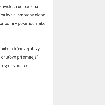
vislosti od použitia
icu kyslej smotany alebo
scarpone v pokrmoch, ako
ochu citrónovej šťavy,
 chuťovo príjemnejší
o syra s hustou