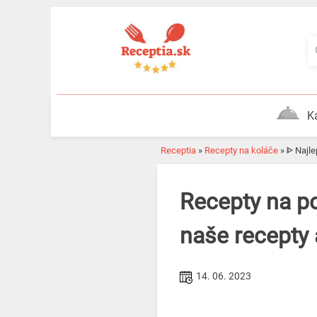
Skip
to
content
K
Receptia
»
Recepty na koláče
»
ᐈ Naj
Recepty na poháre plné cheesecaku! Vyskúšajte všetky
naše recepty 
14. 06. 2023