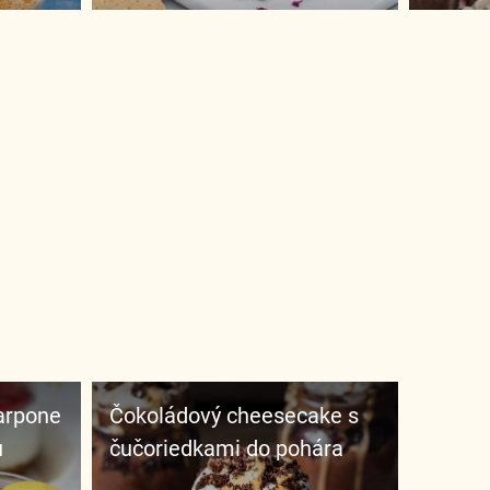
Čokoládový cheesecake s
u
čučoriedkami do pohára