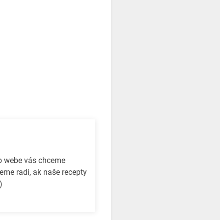
to webe vás chceme
eme radi, ak naše recepty
)