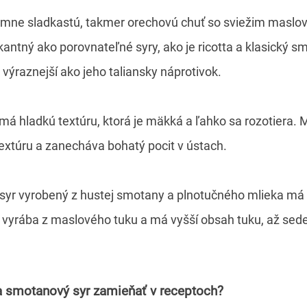
ne sladkastú, takmer orechovú chuť so sviežim maslo
antný ako porovnateľné syry, ako je ricotta a klasický 
 výraznejší ako jeho taliansky náprotivok.
á hladkú textúru, ktorá je mäkká a ľahko sa rozotiera
xtúru a zanecháva bohatý pocit v ústach.
yr vyrobený z hustej smotany a plnotučného mlieka má 
vyrába z maslového tuku a má vyšší obsah tuku, až sed
a smotanový syr zamieňať v receptoch?