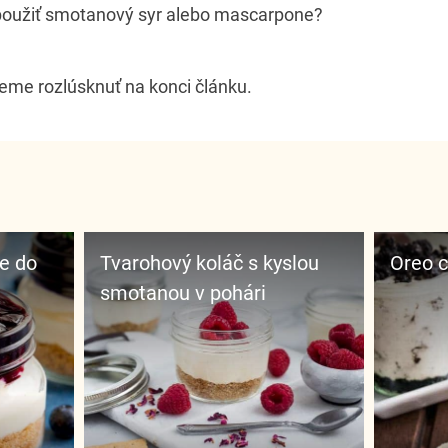
ie použiť smotanový syr alebo mascarpone?
me rozlúsknuť na konci článku.
Tvarohový koláč s kyslou
Oreo
smotanou v pohári