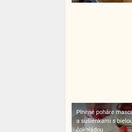
Plnené poháre mascarpone
a sušienkami s bielo
čokoládou