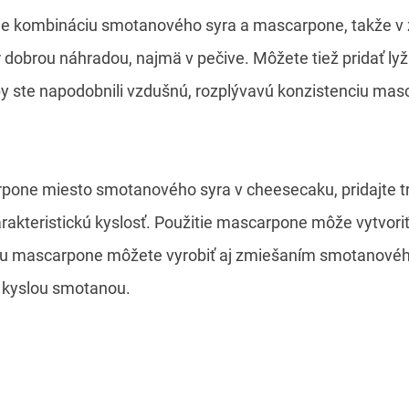
 kombináciu smotanového syra a mascarpone, takže v zá
dobrou náhradou, najmä v pečive. Môžete tiež pridať lyž
y ste napodobnili vzdušnú, rozplývavú konzistenciu ma
pone miesto smotanového syra v cheesecaku, pridajte tr
akteristickú kyslosť. Použitie mascarpone môže vytvoriť
du mascarpone môžete vyrobiť aj zmiešaním smotanovéh
 kyslou smotanou.