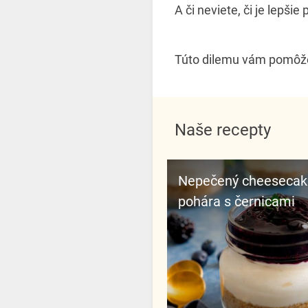
A či neviete, či je lepš
Túto dilemu vám pomôže
Naše recepty
Nepečený cheesecake do
pohára s černicami