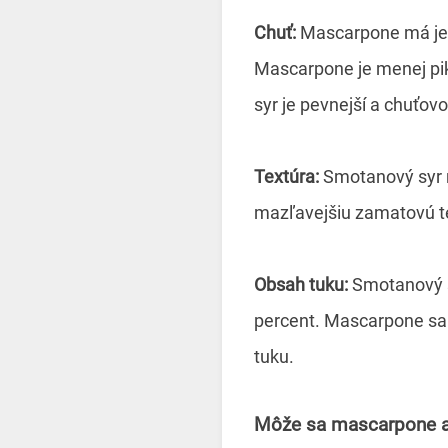
Chuť:
Mascarpone má jem
Mascarpone je menej pik
syr je pevnejší a chuťovo
Textúra:
Smotanový syr m
mazľavejšiu zamatovú te
Obsah tuku:
Smotanový s
percent. Mascarpone sa 
tuku.
Môže sa mascarpone 