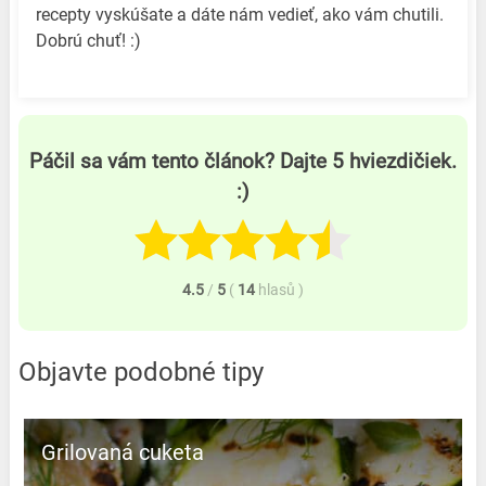
recepty vyskúšate a dáte nám vedieť, ako vám chutili.
Dobrú chuť! :)
Páčil sa vám tento článok? Dajte 5 hviezdičiek.
:)
4.5
/
5
(
14
hlasů
)
Objavte podobné tipy
Grilovaná cuketa