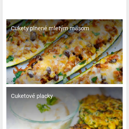
Cukety plnené mletým mäsom
Cuketové placky