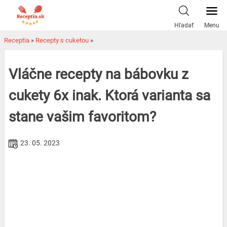
Skip
to
Hľadať
Menu
content
Receptia
»
Recepty s cuketou
»
Vláčne recepty na bábovku z
cukety 6x inak. Ktorá varianta sa
stane vašim favoritom?
23. 05. 2023