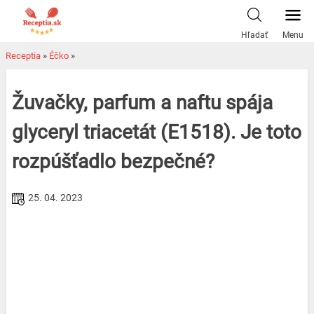
Skip
to
Hľadať
Menu
content
Receptia
»
Éčko
»
Žuvačky, parfum a naftu spája
glyceryl triacetát (E1518). Je toto
rozpúšťadlo bezpečné?
25. 04. 2023