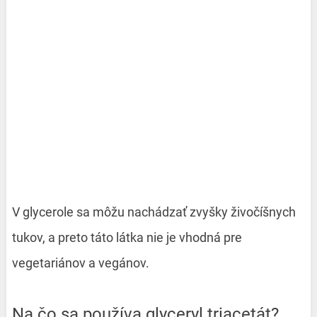
V glycerole sa môžu nachádzať zvyšky živočíšnych
tukov, a preto táto látka nie je vhodná pre
vegetariánov a vegánov.
Na čo sa používa glyceryl triacetát?