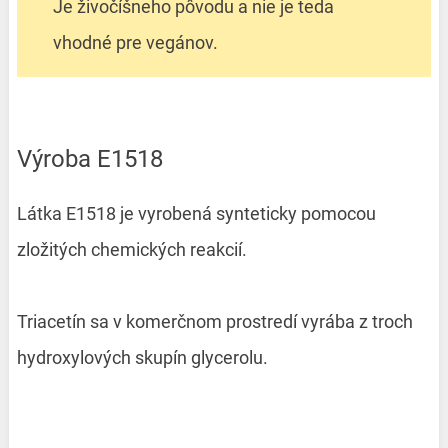
Je živočíšneho pôvodu a nie je teda
vhodné pre vegánov.
Výroba E1518
Látka E1518 je vyrobená synteticky pomocou
zložitých chemických reakcií.
Triacetín sa v komerčnom prostredí vyrába z troch
hydroxylových skupín glycerolu.