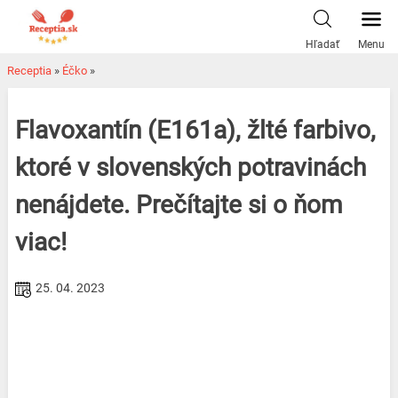
Skip
to
Hľadať
Menu
content
Receptia
»
Éčko
»
Flavoxantín (E161a), žlté farbivo,
ktoré v slovenských potravinách
nenájdete. Prečítajte si o ňom
viac!
25. 04. 2023