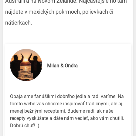
Austrálii a na Novom Zélande. Najčastejšie ho tam
nájdete v mexických pokrmoch, polievkach či
nátierkach.
Milan & Ondra
Obaja sme fanúšikmi dobrého jedla a radi varíme. Na
tomto webe vás chceme inšpirovať tradičnými, ale aj
menej bežnými receptami. Budeme radi, ak naše
recepty vyskúšate a dáte nám vedieť, ako vám chutili.
Dobrú chuť! :)