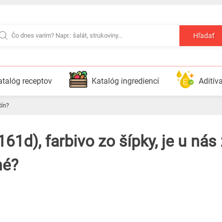
Hľadať
atalóg receptov
Katalóg ingrediencí
Aditív
tín?
né?