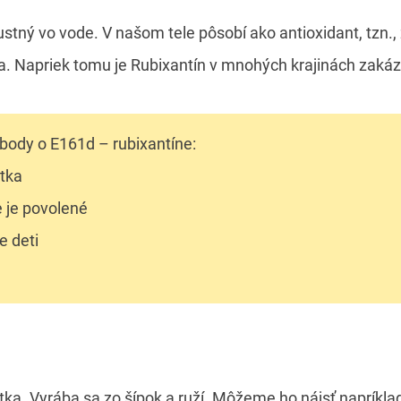
ustný vo vode. V našom tele pôsobí ako antioxidant, tzn.,
. Napriek tomu je Rubixantín v mnohých krajinách zakáz
 body o E161d – rubixantíne:
átka
e je povolené
e deti
n
átka. Vyrába sa zo šípok a ruží. Môžeme ho nájsť napríklad