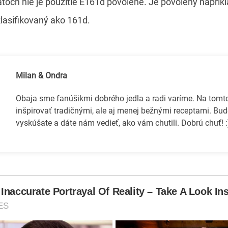
átoch nie je použitie E161d povolené. Je povolený napríkla
lasifikovaný ako 161d.
Milan & Ondra
Obaja sme fanúšikmi dobrého jedla a radi varíme. Na tom
inšpirovať tradičnými, ale aj menej bežnými receptami. Bud
vyskúšate a dáte nám vedieť, ako vám chutili. Dobrú chuť! :