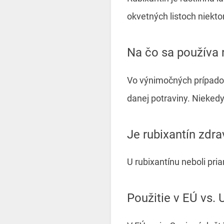
okvetných listoch niekto
Na čo sa používa 
Vo výnimočných prípadoc
danej potraviny. Nieked
Je rubixantín zdra
U rubixantínu neboli pri
Použitie v EÚ vs.