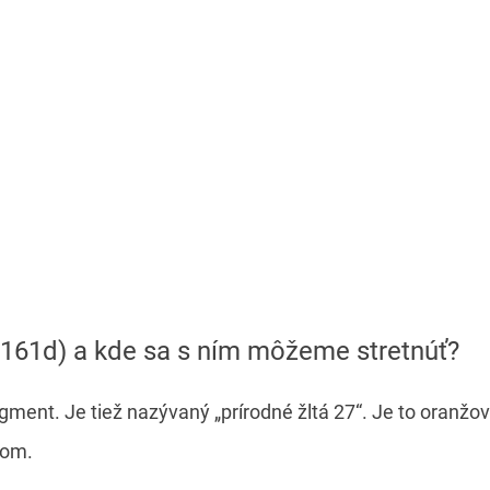
 (E161d) a kde sa s ním môžeme stretnúť?
igment. Je tiež nazývaný „prírodné žltá 27“. Je to oranžo
dom.