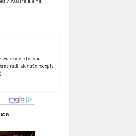
d v Austrálii a na
to webe vás chceme
eme radi, ak naše recepty
)