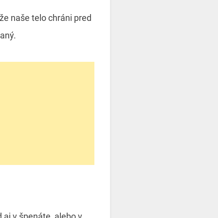
 že naše telo chráni pred
aný.
 aj v špenáte, alebo v