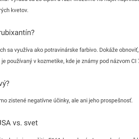
rých kvetov.
rubixantín?
h sa využíva ako potravinárske farbivo. Dokáže obnoviť, 
y je používaný v kozmetike, kde je známy pod názvom CI
vý?
amo zistené negatívne účinky, ale ani jeho prospešnosť.
 USA vs. svet