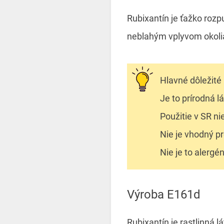
Rubixantín je ťažko rozp
neblahým vplyvom okolia
Hlavné dôležité
Je to prírodná l
Použitie v SR ni
Nie je vhodný pr
Nie je to alergé
Výroba E161d
Rubixantín je rastlinná l