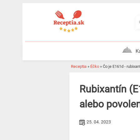
Skip
to
content
K
Receptia
»
Éčko
»
Čo je E161d - rubixan
Rubixantín (E161d), farbivo zo šípky, je u nás zakázané
alebo povole
25. 04. 2023