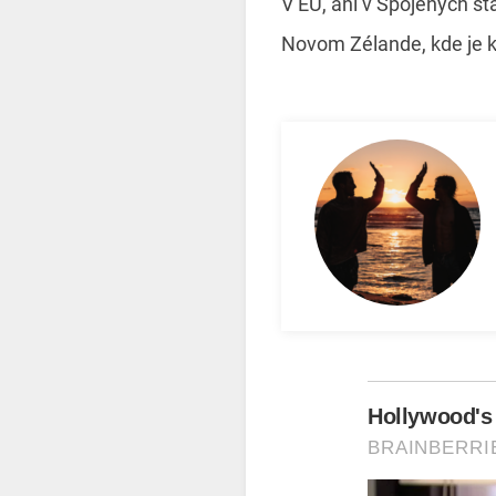
V EÚ, ani v Spojených št
Novom Zélande, kde je k