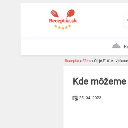
Skip
to
content
K
Receptia
»
Éčko
»
Čo je E161e - violoxa
Kde môžeme 
25. 04. 2023