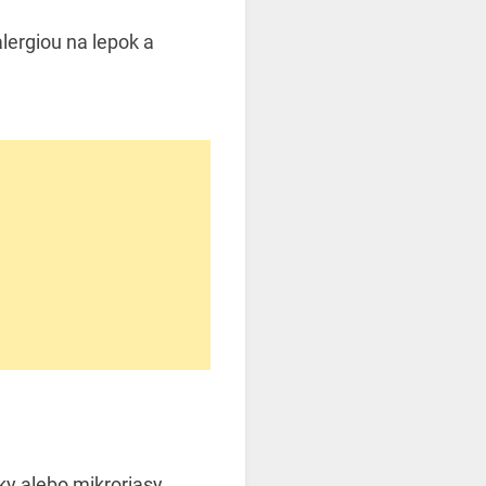
lergiou na lepok a
ky alebo mikroriasy.