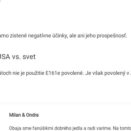
e
iamo zistené negatívne účinky, ale ani jeho prospešnosť.
 USA vs. svet
átoch nie je použitie E161e povolené. Je však povolený v
Milan & Ondra
Obaja sme fanúšikmi dobrého jedla a radi varíme. Na tom