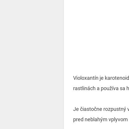
Violoxantín je karotenoi
rastlinách a používa sa 
Je čiastočne rozpustný 
pred neblahým vplyvom o