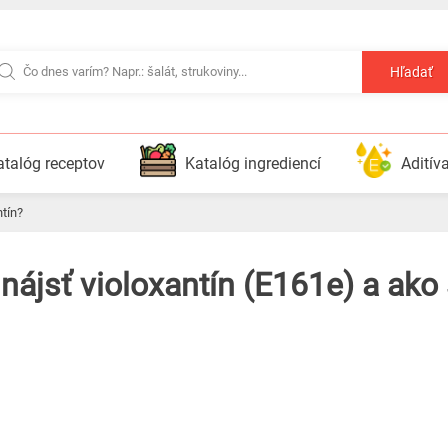
Hľadať
atalóg receptov
Katalóg ingrediencí
Aditív
ntín?
nájsť violoxantín (E161e) a ako