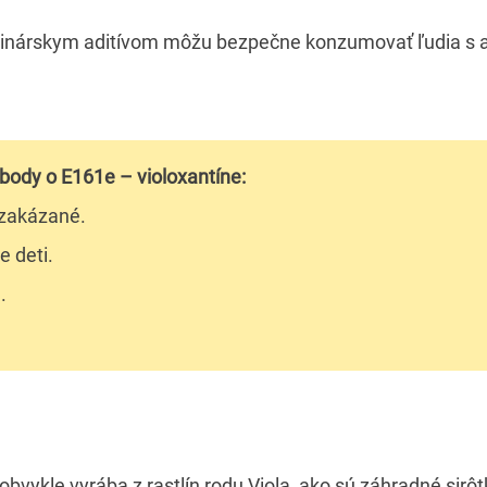
vinárskym aditívom môžu bezpečne konzumovať ľudia s a
 body o E161e – violoxantíne:
 zakázané.
e deti.
.
bvykle vyrába z rastlín rodu Viola, ako sú záhradné sirôt