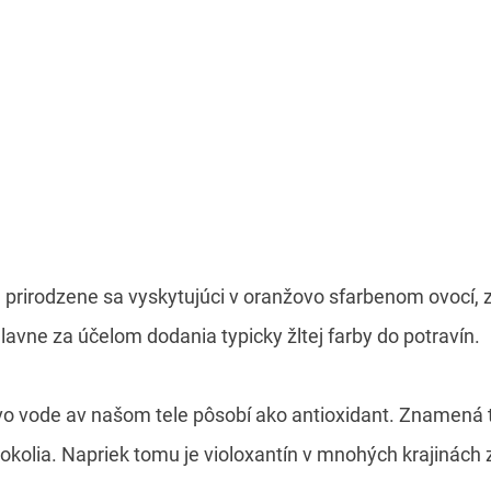
d prirodzene sa vyskytujúci v oranžovo sfarbenom ovocí, 
hlavne za účelom dodania typicky žltej farby do potravín.
vo vode av našom tele pôsobí ako antioxidant. Znamená to
kolia. Napriek tomu je violoxantín v mnohých krajinách