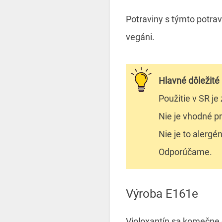
Potraviny s týmto potra
vegáni.
Hlavné
dôležité
Použitie v SR je
Nie je vhodné pr
Nie je to alergén
Odporúčame.
Výroba E161e
Violoxantín sa komečne o