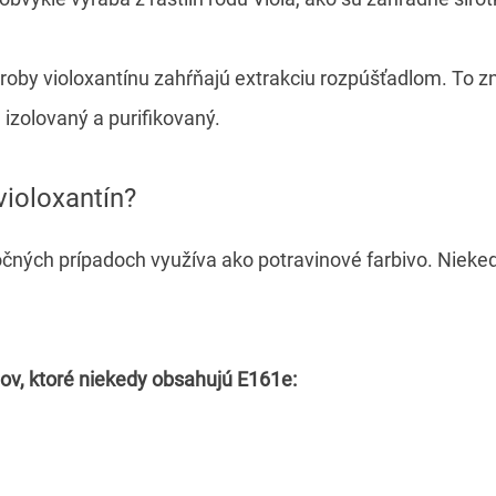
roby violoxantínu zahŕňajú extrakciu rozpúšťadlom. To z
izolovaný a purifikovaný.
violoxantín?
očných prípadoch využíva ako potravinové farbivo. Nieked
jov, ktoré niekedy obsahujú E161e: