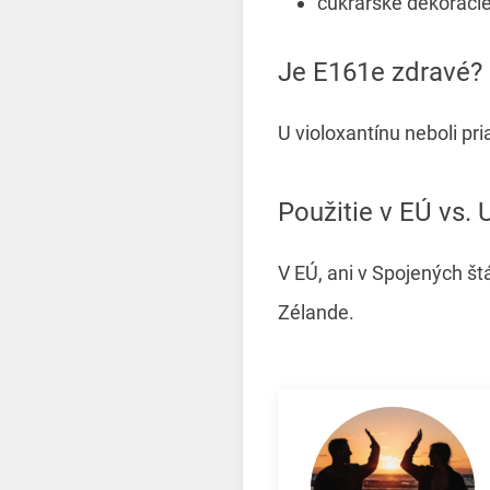
cukrárske dekoráci
Je E161e zdravé?
U violoxantínu neboli pr
Použitie v EÚ vs.
V EÚ, ani v Spojených št
Zélande.