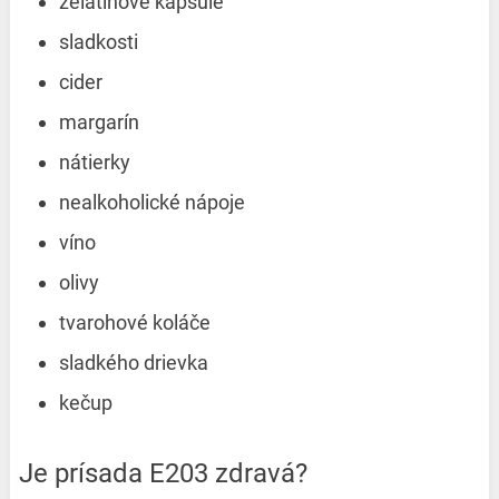
želatínové kapsule
sladkosti
cider
margarín
nátierky
nealkoholické nápoje
víno
olivy
tvarohové koláče
sladkého drievka
kečup
Je prísada E203 zdravá?