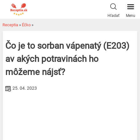
Skip
to
Hľadať
Menu
content
Receptia
»
Éčko
»
Čo je to sorban vápenatý (E203)
av akých potravinách ho
môžeme nájsť?
25. 04. 2023