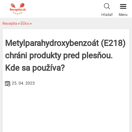
Skip
to
Hľadať
Menu
content
Receptia
»
Éčko
»
Metylparahydroxybenzoát (E218)
chráni produkty pred plesňou.
Kde sa používa?
25. 04. 2023