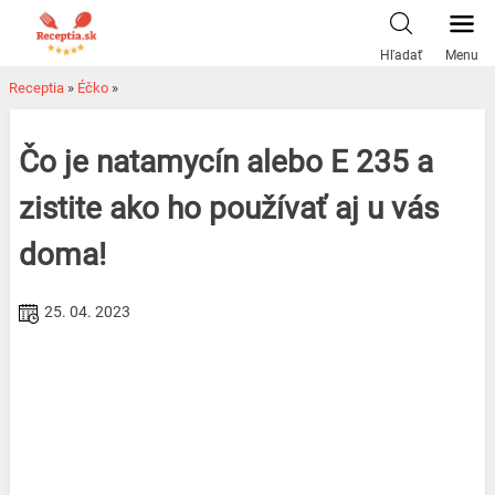
Skip
to
Hľadať
Menu
content
Receptia
»
Éčko
»
Čo je natamycín alebo E 235 a
zistite ako ho používať aj u vás
doma!
25. 04. 2023