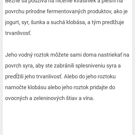
Bežne sa používa na ničenie kvasiniek a plesní na
povrchu prírodne fermentovaných produktov, ako je
jogurt, syr, šunka a suchá klobása, a tým predlžuje
trvanlivosť.
Jeho vodný roztok môžete sami doma nastriekať na
povrch syra, aby ste zabránili splesniveniu syra a
predĺžili jeho trvanlivosť. Alebo do jeho roztoku
namočte klobásu alebo jeho roztok pridajte do
ovocných a zeleninových štiav a vína.