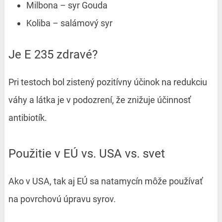
Milbona – syr Gouda
Koliba – salámový syr
Je E 235 zdravé?
Pri testoch bol zistený pozitívny účinok na redukciu
váhy a látka je v podozrení, že znižuje účinnosť
antibiotík.
Použitie v EÚ vs. USA vs. svet
Ako v USA, tak aj EÚ sa natamycín môže používať
na povrchovú úpravu syrov.