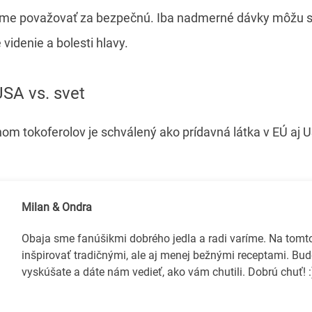
e považovať za bezpečnú. Iba nadmerné dávky môžu s
videnie a bolesti hlavy.
 USA vs. svet
om tokoferolov je schválený ako prídavná látka v EÚ aj 
Milan & Ondra
Obaja sme fanúšikmi dobrého jedla a radi varíme. Na tom
inšpirovať tradičnými, ale aj menej bežnými receptami. Bud
vyskúšate a dáte nám vedieť, ako vám chutili. Dobrú chuť! :