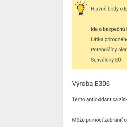
Hlavné body o E
Ide o bezpečnú 
Látka prírodnéh
Potenciálny ale
Schválený EÚ.
Výroba E306
Tento antioxidant sa získ
Môže pomôcť zabrániť ox