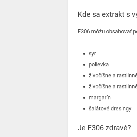
Kde sa extrakt s
E306 môžu obsahovať po
syr
polievka
živočíšne a rastlinné
živočíšne a rastlinn
margarín
šalátové dresingy
Je E306 zdravé?