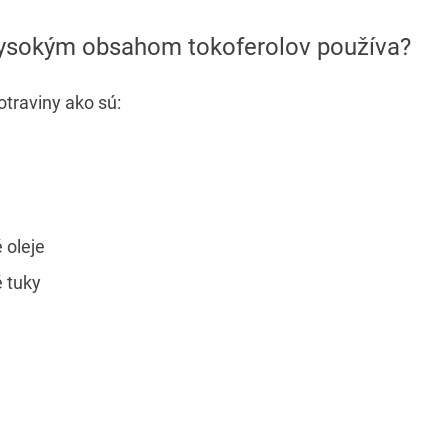
 vysokým obsahom tokoferolov používa?
traviny ako sú:
 oleje
é tuky