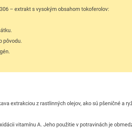
306 – extrakt s vysokým obsahom tokoferolov:
látku.
o pôvodu.
rgén.
ava extrakciou z rastlinných olejov, ako sú pšeničné a ryž
idácii vitamínu A. Jeho použitie v potravinách je obmed