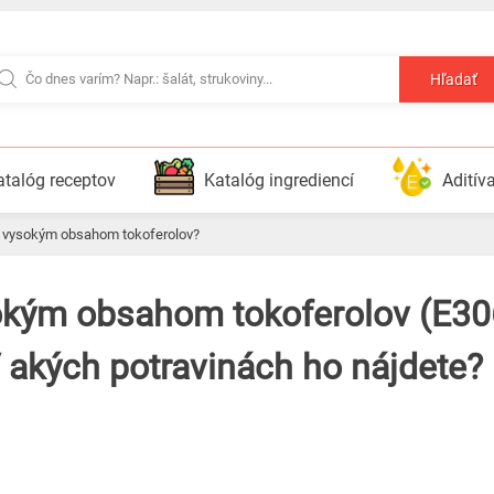
Hľadať
atalóg receptov
Katalóg ingrediencí
Aditív
t s vysokým obsahom tokoferolov?
V akých potravinách ho nájdete?