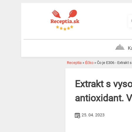
Skip
to
content
K
Receptia
»
Éčko
»
Čo je E306 - Extrak
Extrakt s vysokým obsahom tokoferolov (E306) slúži ako
antioxidant. 
25. 04. 2023