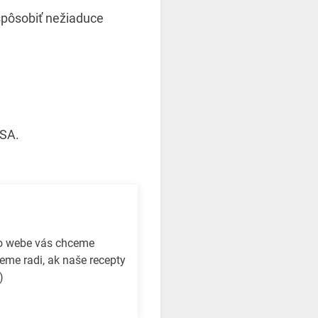
pôsobiť nežiaduce
USA.
to webe vás chceme
eme radi, ak naše recepty
)