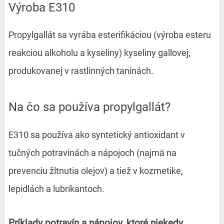
Výroba E310
Propylgallát sa vyrába esterifikáciou (výroba esteru
reakciou alkoholu a kyseliny) kyseliny gallovej,
produkovanej v rastlinných taninách.
Na čo sa používa propylgallát?
E310 sa používa ako syntetický antioxidant v
tučných potravinách a nápojoch (najmä na
prevenciu žltnutia olejov) a tiež v kozmetike,
lepidlách a lubrikantoch.
Príklady potravín a nápojov, ktoré niekedy