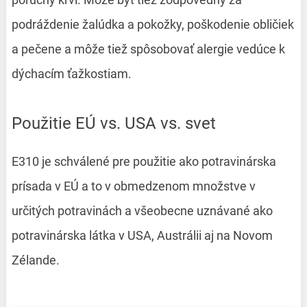
podráždenie žalúdka a pokožky, poškodenie obličiek
a pečene a môže tiež spôsobovať alergie vedúce k
dýchacím ťažkostiam.
Použitie EÚ vs. USA vs. svet
E310 je schválené pre použitie ako potravinárska
prísada v EÚ a to v obmedzenom množstve v
určitých potravinách a všeobecne uznávané ako
potravinárska látka v USA, Austrálii aj na Novom
Zélande.