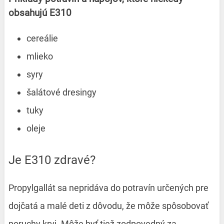
obsahujú E310
cereálie
mlieko
syry
šalátové dresingy
tuky
oleje
Je E310 zdravé?
Propylgallát sa nepridáva do potravín určených pre
dojčatá a malé deti z dôvodu, že môže spôsobovať
poruchy krvi. Môže byť tiež zodpovedný za