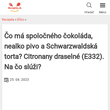
Skip
to
Hľadať
Menu
content
Receptia
»
Éčko
»
Čo má spoločného čokoláda,
nealko pivo a Schwarzwaldská
torta? Citronany draselné (E332).
Na čo slúži?
25. 04. 2023