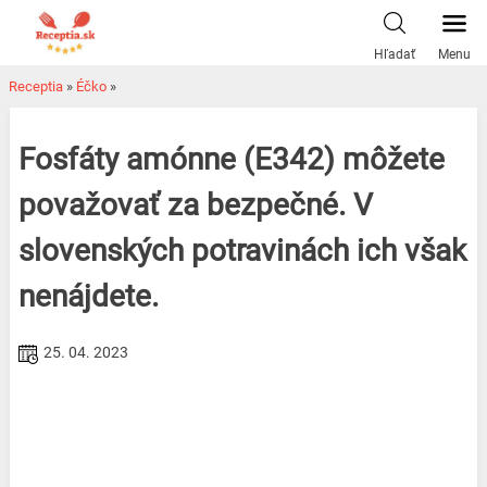
Skip
to
Hľadať
Menu
content
Receptia
»
Éčko
»
Fosfáty amónne (E342) môžete
považovať za bezpečné. V
slovenských potravinách ich však
nenájdete.
25. 04. 2023