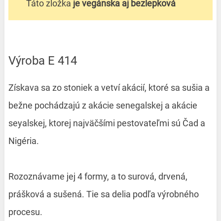
Táto zložka
je vegánska aj bezlepková
Výroba E 414
Získava sa zo stoniek a vetví akácií, ktoré sa sušia a
bežne pochádzajú z akácie senegalskej a akácie
seyalskej, ktorej najväčšími pestovateľmi sú Čad a
Nigéria.
Rozoznávame jej 4 formy, a to surová, drvená,
prášková a sušená. Tie sa delia podľa výrobného
procesu.