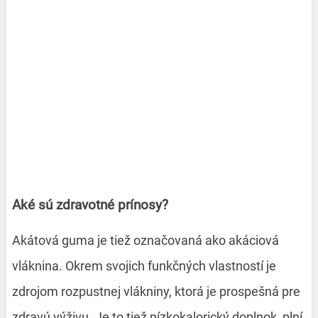
Aké sú zdravotné prínosy?
Akátová guma je tiež označovaná ako akáciová
vláknina. Okrem svojich funkčných vlastností je
zdrojom rozpustnej vlákniny, ktorá je prospešná pre
zdravú výživu. Je to tiež nízkokalorický doplnok, plní