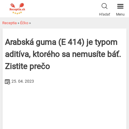
Skip
to
Hľadať
Menu
content
Receptia
»
Éčko
»
Arabská guma (E 414) je typom
aditíva, ktorého sa nemusíte báť.
Zistite prečo
25. 04. 2023