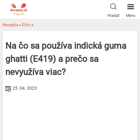
Skip
to
Hľadať
Menu
content
Receptia
»
Éčko
»
Na čo sa používa indická guma
ghatti (E419) a prečo sa
nevyužíva viac?
25. 04. 2023