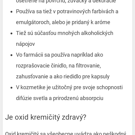
ošetrené na povrchu, žuvačky a dekorácie
Používa sa tiež v potravinových farbivách a
emulgátoroch, alebo je pridaný k aróme
Tiež sú súčasťou mnohých alkoholických
nápojov
Vo farmácii sa používa napríklad ako
rozprašovacie činidlo, na filtrovanie,
zahusťovanie a ako riedidlo pre kapsuly
V kozmetike je užitočný pre svoje schopnosti
difúzie svetla a prirodzenú absorpciu
Je oxid kremičitý zdravý?
Oxid kremičitý sa všeobecne uvádza ako neškodný