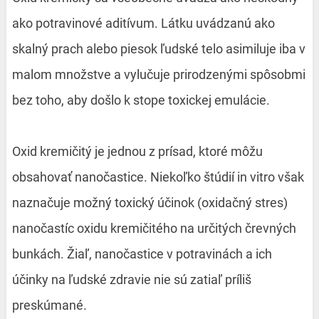
ako potravinové aditívum. Látku uvádzanú ako
skalný prach alebo piesok ľudské telo asimiluje iba v
malom množstve a vylučuje prirodzenými spôsobmi
bez toho, aby došlo k stope toxickej emulácie.
Oxid kremičitý je jednou z prísad, ktoré môžu
obsahovať nanočastice. Niekoľko štúdií in vitro však
naznačuje možný toxický účinok (oxidačný stres)
nanočastíc oxidu kremičitého na určitých črevných
bunkách. Žiaľ, nanočastice v potravinách a ich
účinky na ľudské zdravie nie sú zatiaľ príliš
preskúmané.