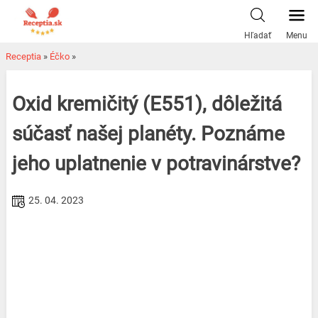
Skip
to
Hľadať
Menu
content
Receptia
»
Éčko
»
Oxid kremičitý (E551), dôležitá
súčasť našej planéty. Poznáme
jeho uplatnenie v potravinárstve?
25. 04. 2023