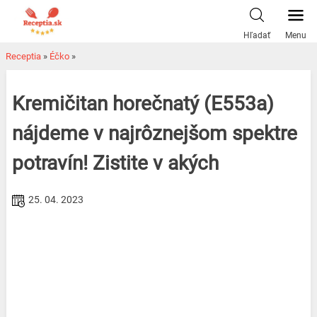
Skip
to
Hľadať
Menu
content
Receptia
»
Éčko
»
Kremičitan horečnatý (E553a)
nájdeme v najrôznejšom spektre
potravín! Zistite v akých
25. 04. 2023