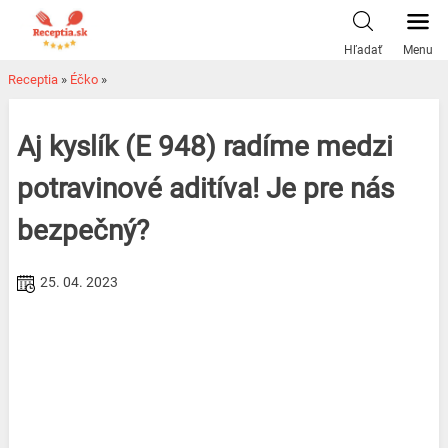
Skip
to
Hľadať
Menu
content
Receptia
»
Éčko
»
Aj kyslík (E 948) radíme medzi
potravinové aditíva! Je pre nás
bezpečný?
25. 04. 2023