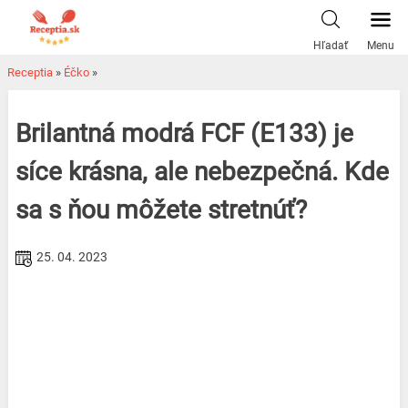
Skip
to
Hľadať
Menu
content
Receptia
»
Éčko
»
Brilantná modrá FCF (E133) je
síce krásna, ale nebezpečná. Kde
sa s ňou môžete stretnúť?
25. 04. 2023