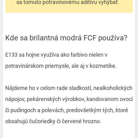
sa tomuto potravinovému aditívu vyhýbať.
Kde sa brilantná modrá FCF používa?
E133 sa hojne využíva ako farbivo nielen v
potravinárskom priemysle, ale aj v kozmetike.
Nájdeme ho v celom rade sladkostí, nealkoholických
nápojov, pekárenských výrobkov, kandovanom ovocí
či pudingoch a polevách, predovšetkým tých, ktoré
obsahujú čučoriedky či červené hrozno.