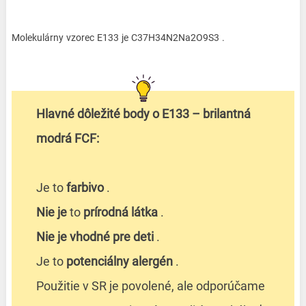
Molekulárny
vzorec
E133
je
C37H34N2Na2O9S3
.
Hlavné dôležité body o E133 – brilantná
modrá FCF:
Je to
farbivo
.
Nie je
to
prírodná látka
.
Nie je vhodné pre deti
.
Je to
potenciálny alergén
.
Použitie v SR je povolené, ale odporúčame