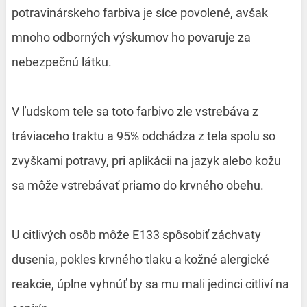
potravinárskeho farbiva je síce povolené, avšak
mnoho odborných výskumov ho povaruje za
nebezpečnú látku.
V ľudskom tele sa toto farbivo zle vstrebáva z
tráviaceho traktu a 95% odchádza z tela spolu so
zvyškami potravy, pri aplikácii na jazyk alebo kožu
sa môže vstrebávať priamo do krvného obehu.
U citlivých osôb môže E133 spôsobiť záchvaty
dusenia, pokles krvného tlaku a kožné alergické
reakcie, úplne vyhnúť by sa mu mali jedinci citliví na