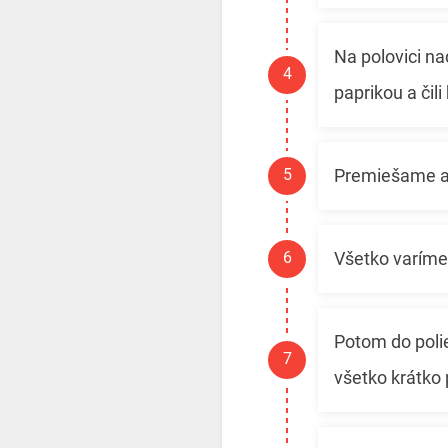
Na polovici n
paprikou a čil
Premiešame a 
Všetko varím
Potom do poli
všetko krátko