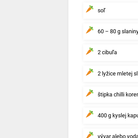
soľ
60 – 80 g slanin
2 cibuľa
2 lyžice mletej s
štipka chilli kore
400 g kyslej kap
vývar alebo voda