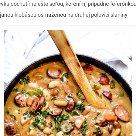
evku dochutíme ešte soľou, korením, prípadne feferónko
ájanou klobásou osmaženou na druhej polovici slaniny