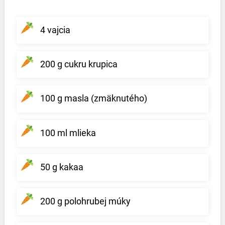
4 vajcia
200 g cukru krupica
100 g masla (zmäknutého)
100 ml mlieka
50 g kakaa
200 g polohrubej múky