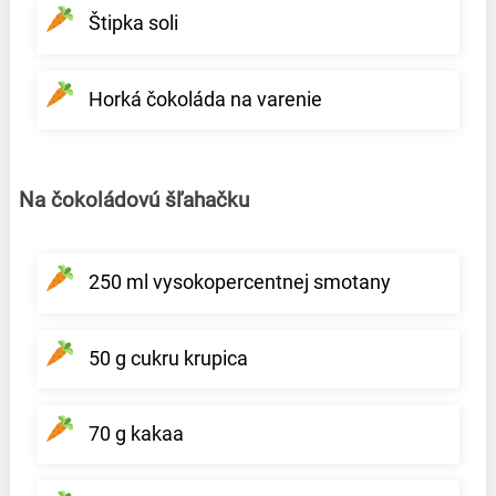
Štipka soli
Horká čokoláda na varenie
Na čokoládovú šľahačku
250 ml vysokopercentnej smotany
50 g cukru krupica
70 g kakaa