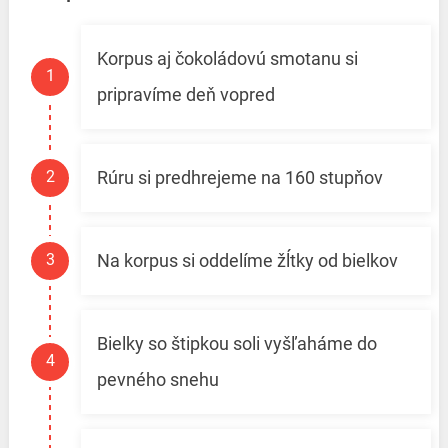
Korpus aj čokoládovú smotanu si
pripravíme deň vopred
Rúru si predhrejeme na 160 stupňov
Na korpus si oddelíme žĺtky od bielkov
Bielky so štipkou soli vyšľaháme do
pevného snehu