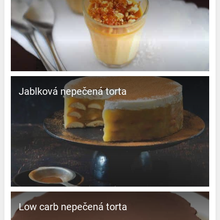
Jablková nepečená torta
Low carb nepečená torta