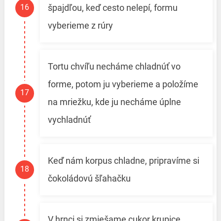
špajdľou, keď cesto nelepí, formu
vyberieme z rúry
Tortu chvíľu necháme chladnúť vo
forme, potom ju vyberieme a položíme
na mriežku, kde ju necháme úplne
vychladnúť
Keď nám korpus chladne, pripravíme si
čokoládovú šľahačku
V hrnci si zmiešame cukor krupice,