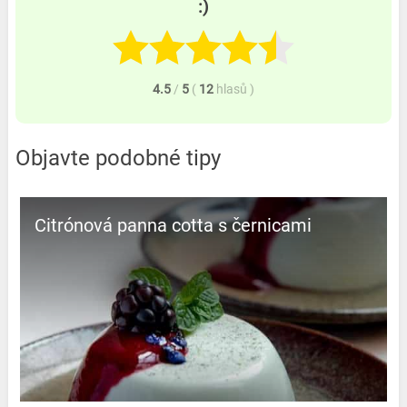
:)
4.5
/
5
(
12
hlasů
)
Objavte podobné tipy
Citrónová panna cotta s černicami