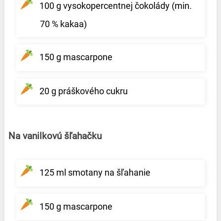
100 g vysokopercentnej čokolády (min.
70 % kakaa)
150 g mascarpone
20 g práškového cukru
Na vanilkovú šľahačku
125 ml smotany na šľahanie
150 g mascarpone