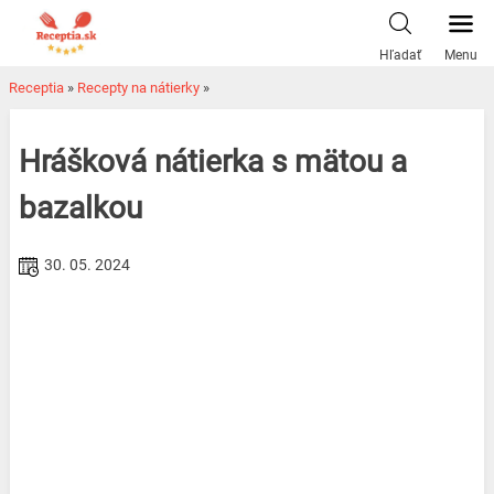
Skip
to
Hľadať
Menu
content
Receptia
»
Recepty na nátierky
»
Hrášková nátierka s mätou a
bazalkou
30. 05. 2024