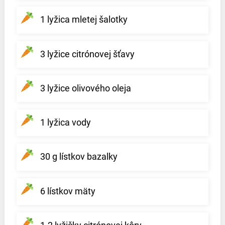
1 lyžica mletej šalotky
3 lyžice citrónovej šťavy
3 lyžice olivového oleja
1 lyžica vody
30 g lístkov bazalky
6 lístkov mäty