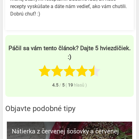
recepty vyskúšate a dáte nám vedieť, ako vám chutili.
Dobrú chuť! :)
Páčil sa vám tento článok? Dajte 5 hviezdičiek.
:)
4.5
/
5
(
19
hlasů
)
Objavte podobné tipy
Nátierka z červenej šošovky a červenej