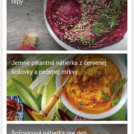
repy
Jemne pikantná nátierka z červenej
šošovky a pečenej mrkvy
Šošovicová nátierka pre deti