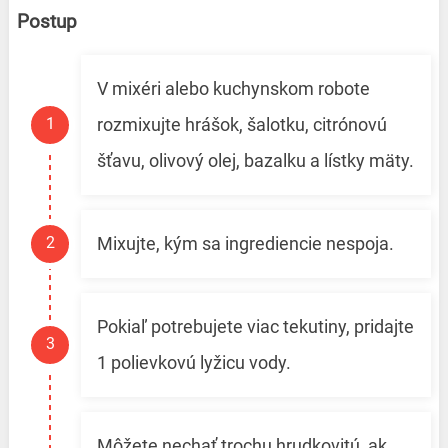
Postup
V mixéri alebo kuchynskom robote
rozmixujte hrášok, šalotku, citrónovú
šťavu, olivový olej, bazalku a lístky mäty.
Mixujte, kým sa ingrediencie nespoja.
Pokiaľ potrebujete viac tekutiny, pridajte
1 polievkovú lyžicu vody.
Môžete nechať trochu hrudkovitú, ak