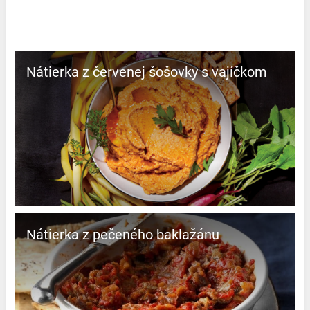
Nátierka z červenej šošovky s vajíčkom
Nátierka z pečeného baklažánu