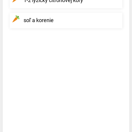
1-2 lyžičky citrónovej kôry
soľ a korenie