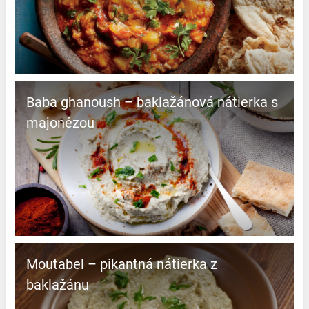
Baba ghanoush – baklažánová nátierka s
majonézou
Moutabel – pikantná nátierka z
baklažánu