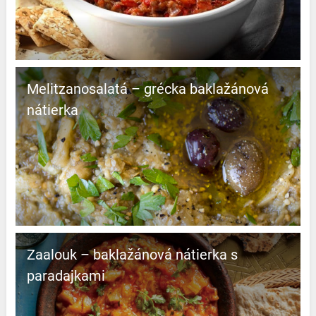
Melitzanosalatá – grécka baklažánová
nátierka
Zaalouk – baklažánová nátierka s
paradajkami