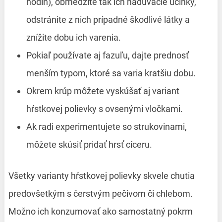
hodín), obmedzíte tak ich nadúvacie účinky,
odstránite z nich prípadné škodlivé látky a
znížite dobu ich varenia.
Pokiaľ používate aj fazuľu, dajte prednosť
menším typom, ktoré sa varia kratšiu dobu.
Okrem krúp môžete vyskúšať aj variant
hŕstkovej polievky s ovsenými vločkami.
Ak radi experimentujete so strukovinami,
môžete skúsiť pridať hrsť cíceru.
Všetky varianty hŕstkovej polievky skvele chutia
predovšetkým s čerstvým pečivom či chlebom.
Možno ich konzumovať ako samostatný pokrm