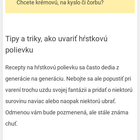
Chcete krémovú, na kyslo či čorbu?
Tipy a triky, ako uvariť hŕstkovú
polievku
Recepty na hŕstkovú polievku sa často dedia z
generácie na generáciu. Nebojte sa ale popustiť pri
varení trochu uzdu svojej fantázii a pridať o niektorú
surovinu naviac alebo naopak niektorú ubrať.
Odmenou vám bude pozmenená, ale stále známa
chuť.