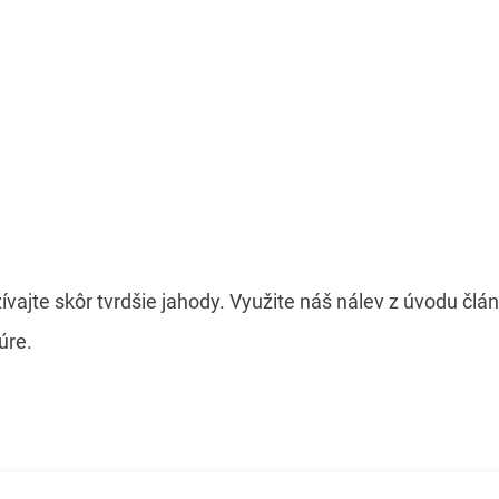
vajte skôr tvrdšie jahody. Využite náš nálev z úvodu člá
úre.