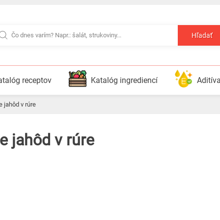
Hľadať
atalóg receptov
Katalóg ingrediencí
Aditív
e jahôd v rúre
e jahôd v rúre