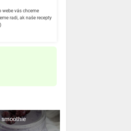
to webe vás chceme
eme radi, ak naše recepty
)
e smoothie