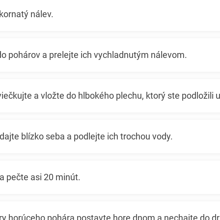
ukornatý nálev.
do pohárov a prelejte ich vychladnutým nálevom.
iečkujte a vložte do hlbokého plechu, ktorý ste podložili 
ajte blízko seba a podlejte ich trochou vody.
 a pečte asi 20 minút.
rúry horúceho pohára postavte hore dnom a nechajte do d