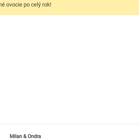
é ovocie po celý rok!
Milan & Ondra