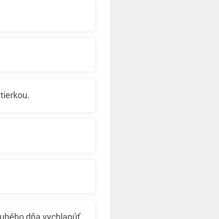
utierkou.
ruhého dňa vychlanúť.