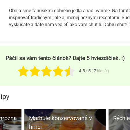
Obaja sme fanúšikmi dobrého jedla a radi varíme. Na tom
inšpirovať tradičnými, ale aj menej bežnými receptami. Bud
vyskúšate a dáte nám vedieť, ako vám chutili. Dobrú chuť! :
Páčil sa vám tento článok? Dajte 5 hviezdičiek. :)
4.5
/
5
(
7
hlasů
)
tipy
 hrozna
Marhule konzervované v
Rýchl
hrnci