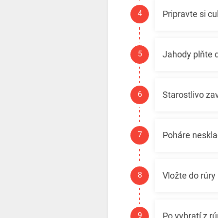
Pripravte si c
Jahody plňte 
Starostlivo zav
Poháre nesklad
Vložte do rúry
Po vybratí z 