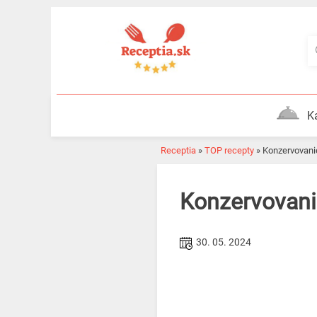
Skip
to
content
K
Receptia
»
TOP recepty
»
Konzervovani
Konzervovani
30. 05. 2024