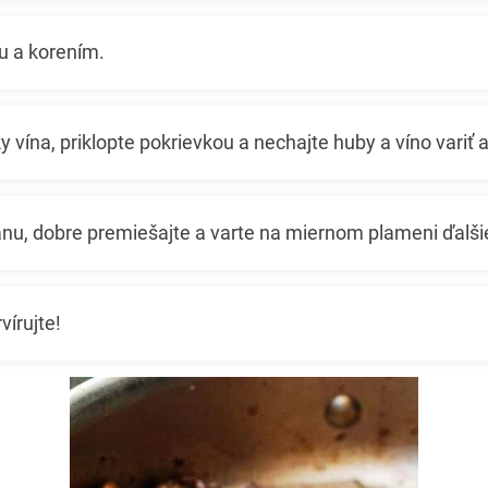
u a korením.
ky vína, priklopte pokrievkou a nechajte huby a víno variť 
anu, dobre premiešajte a varte na miernom plameni ďalši
vírujte!