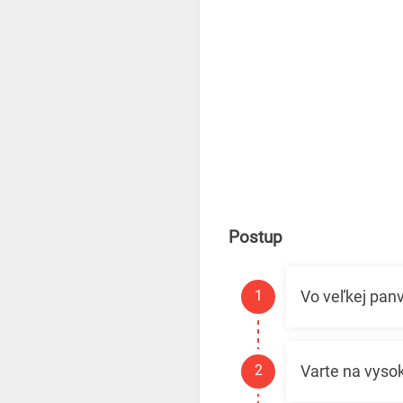
Postup
Vo veľkej panvi
Varte na vysok