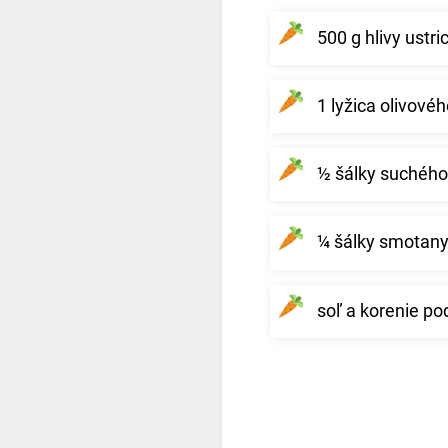
500 g hlivy ustri
1 lyžica olivovéh
½ šálky suchého
¼ šálky smotany
soľ a korenie po