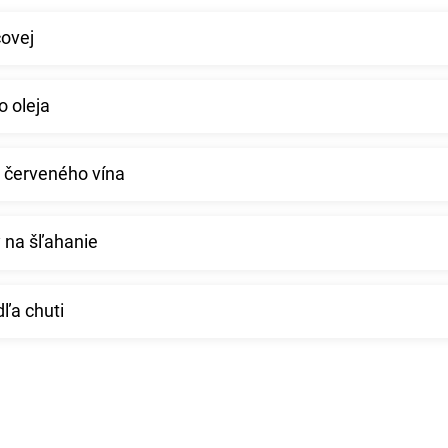
covej
o oleja
 červeného vína
 na šľahanie
dľa chuti