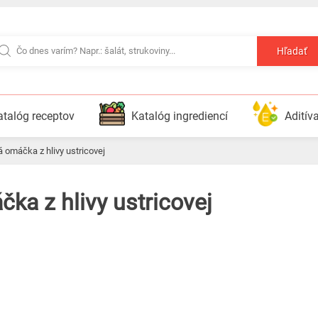
Hľadať
atalóg receptov
Katalóg ingrediencí
Aditív
á omáčka z hlivy ustricovej
ka z hlivy ustricovej