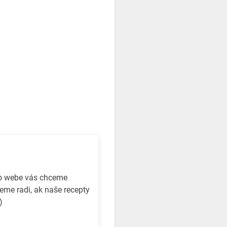
to webe vás chceme
eme radi, ak naše recepty
)