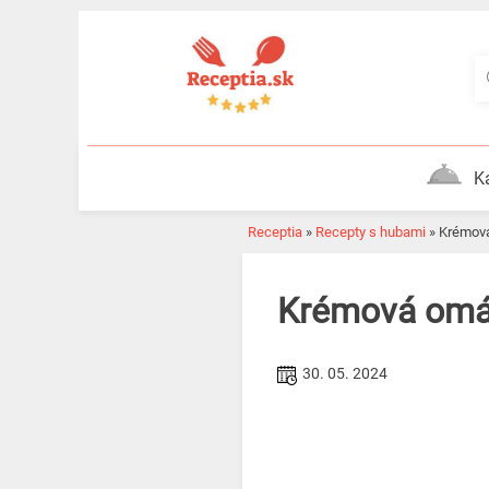
Skip
to
content
K
Receptia
»
Recepty s hubami
»
Krémov
Krémová omáč
30. 05. 2024