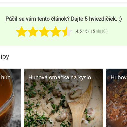
Páčil sa vám tento článok? Dajte 5 hviezdičiek. :)
4.5
/
5
(
15
hlasů
)
tipy
 húb
Hubová omáčka na kyslo
Hubov