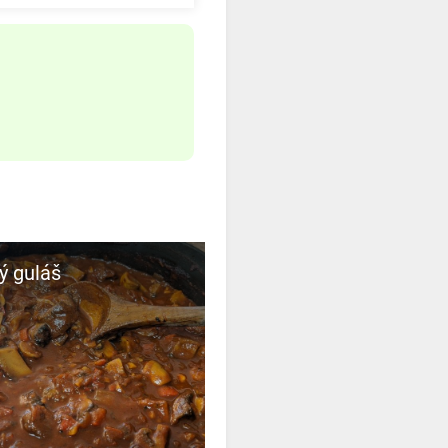
ý guláš