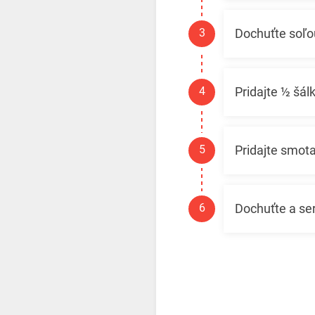
Dochuťte soľo
Pridajte ½ šál
Pridajte smot
Dochuťte a ser