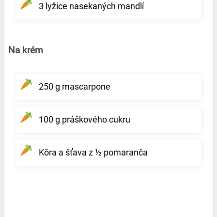
3 lyžice nasekaných mandlí
Na krém
250 g mascarpone
100 g práškového cukru
Kôra a šťava z ½ pomaranča