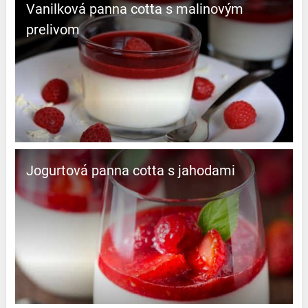
Vanilková panna cotta s malinovým
prelivom
Jogurtová panna cotta s jahodami