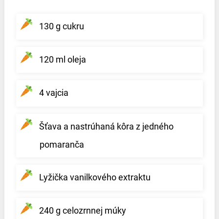
130 g cukru
120 ml oleja
4 vajcia
Šťava a nastrúhaná kôra z jedného
pomaranča
Lyžička vanilkového extraktu
240 g celozrnnej múky