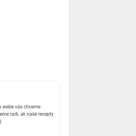
to webe vás chceme
eme radi, ak naše recepty
)