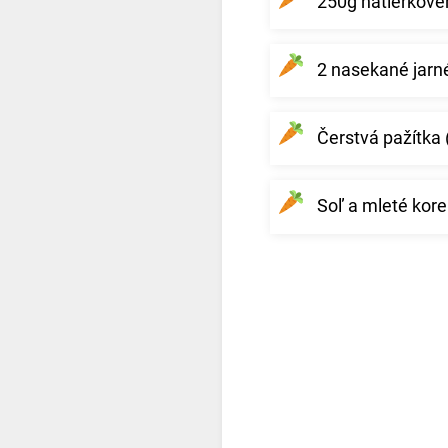
250g nátierkové
2 nasekané jarné
Čerstvá pažítka 
Soľ a mleté kore