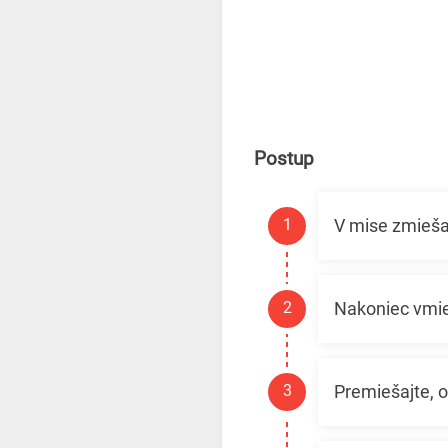
Postup
V mise zmieša
Nakoniec vmie
Premiešajte, 