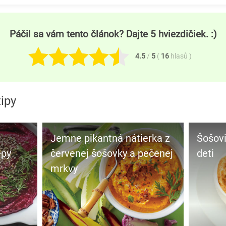
Páčil sa vám tento článok? Dajte 5 hviezdičiek. :)
4.5
/
5
(
16
hlasů
)
tipy
Jemne pikantná nátierka z
Šošovicová nátierka pre
epy
červenej šošovky a pečenej
deti
mrkvy