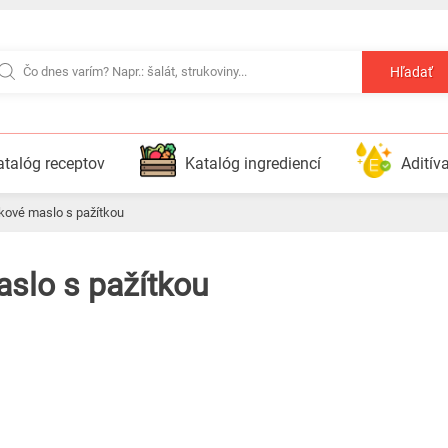
Hľadať
atalóg receptov
Katalóg ingrediencí
Aditív
erkové maslo s pažítkou
aslo s pažítkou