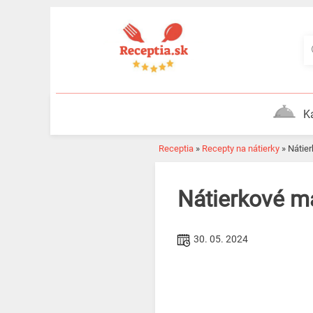
Skip
to
content
K
Receptia
»
Recepty na nátierky
»
Náti
Nátierkové m
30. 05. 2024