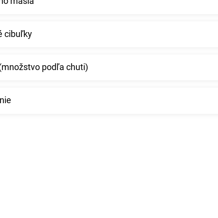
ho masla
 cibuľky
(množstvo podľa chuti)
nie