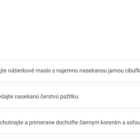
jte nátierkové maslo s najemno nasekanou jarnou cibuľk
šajte nasekanú čerstvú pažítku.
ochutnajte a primerane dochuťte čiernym korením a soľou