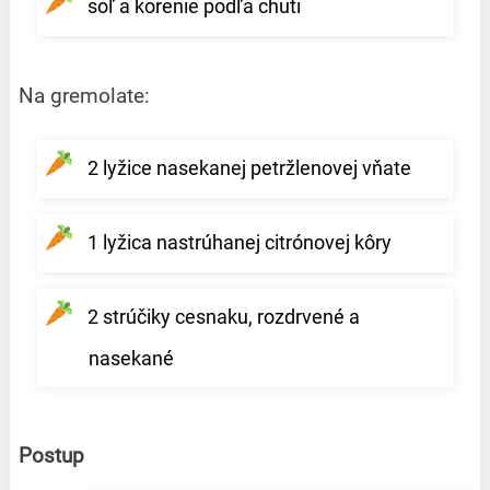
soľ a korenie podľa chuti
Na gremolate:
2 lyžice nasekanej petržlenovej vňate
1 lyžica nastrúhanej citrónovej kôry
2 strúčiky cesnaku, rozdrvené a
nasekané
Postup