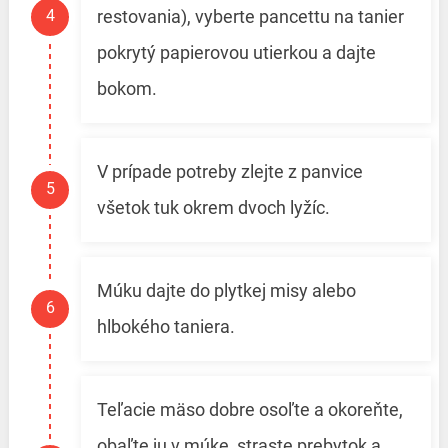
restovania), vyberte pancettu na tanier
pokrytý papierovou utierkou a dajte
bokom.
V prípade potreby zlejte z panvice
všetok tuk okrem dvoch lyžíc.
Múku dajte do plytkej misy alebo
hlbokého taniera.
Teľacie mäso dobre osoľte a okoreňte,
obaľte ju v múke, straste prebytok a