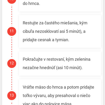
do hrnca.
Restujte za častého miešania, kým
cibuľa nezosklovatí asi 5 minút), a
pridajte cesnak a tymian.
Pokračujte v restovaní, kým zelenina
nezačne hnednúť (asi 10 minút).
Vráťte mäso do hrnca a potom pridajte
toľko vývaru, aby presahoval o niečo
viac ako do polovice mäsa.