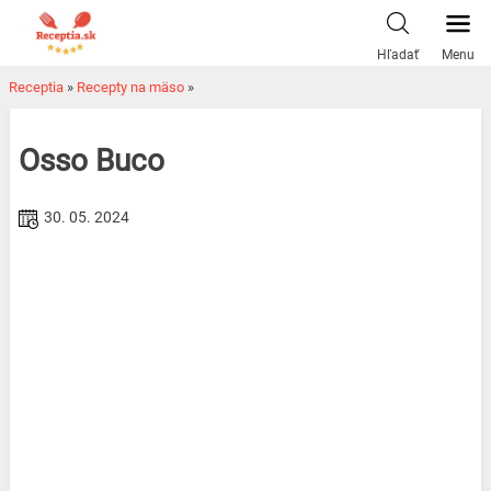
Skip
to
Hľadať
Menu
content
Receptia
»
Recepty na mäso
»
Osso Buco
30. 05. 2024