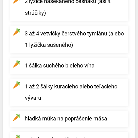
2 lyžice nasekaného cesnaku (asi 4
strúčiky)
3 až 4 vetvičky čerstvého tymiánu (alebo
1 lyžička sušeného)
1 šálka suchého bieleho vína
1 až 2 šálky kuracieho alebo teľacieho
vývaru
hladká múka na poprášenie mäsa