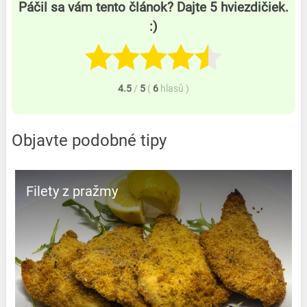
Páčil sa vám tento článok? Dajte 5 hviezdičiek.
:)
4.5
/
5
(
6
hlasů
)
Objavte podobné tipy
Filety z pražmy