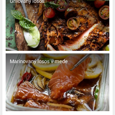
Grilovaný losos
Marinovaný losos v mede