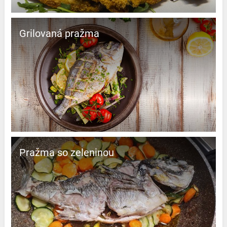
Grilovaná pražma
Pražma so zeleninou