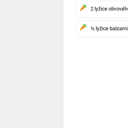
2 lyžice olivovéh
½ lyžice balzam