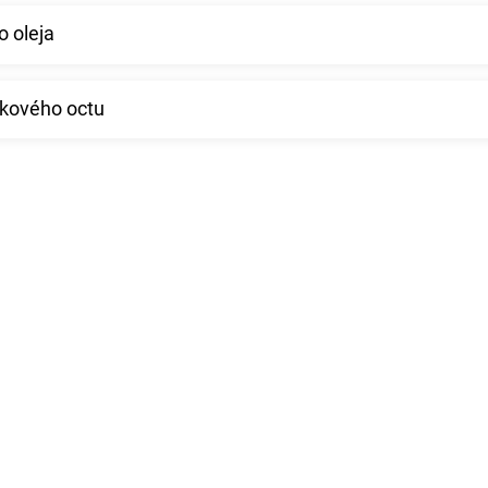
o oleja
ikového octu