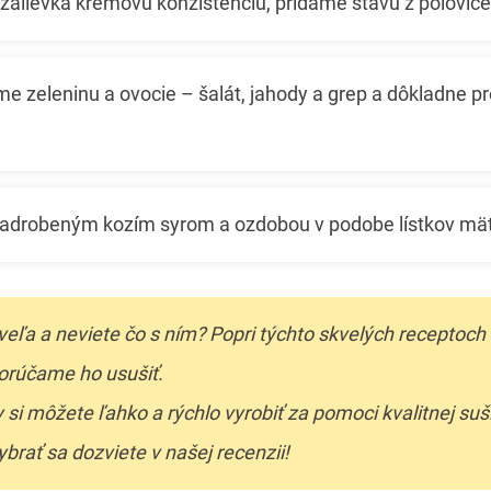
álievka krémovú konzistenciu, pridáme šťavu z polovice c
me zeleninu a ovocie – šalát, jahody a grep a dôkladne 
drobeným kozím syrom a ozdobou v podobe lístkov mät
veľa a neviete čo s ním? Popri týchto skvelých receptoch
orúčame ho usušiť.
si môžete ľahko a rýchlo vyrobiť za pomoci kvalitnej suši
ybrať sa dozviete v našej recenzii!