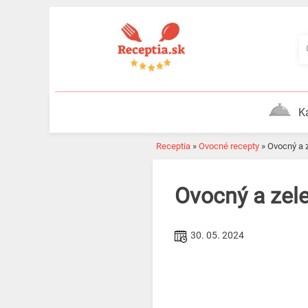
Skip
to
content
K
Receptia
»
Ovocné recepty
»
Ovocný a 
Ovocný a zel
30. 05. 2024