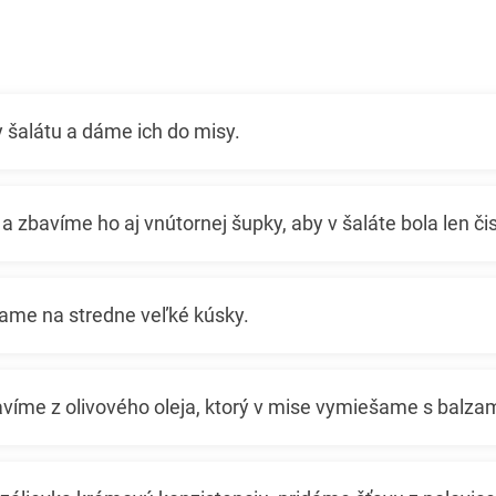
 šalátu a dáme ich do misy.
 zbavíme ho aj vnútornej šupky, aby v šaláte bola len či
ame na stredne veľké kúsky.
avíme z olivového oleja, ktorý v mise vymiešame s balzam