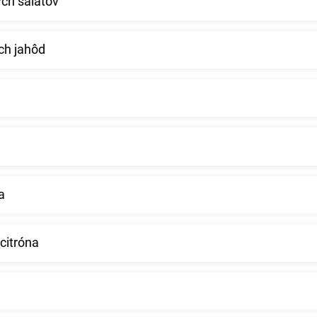
ch šalátov
ch jahôd
a
citróna