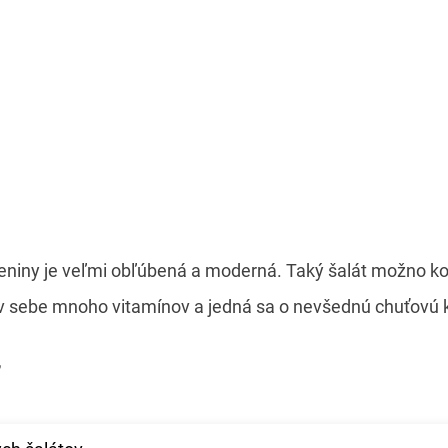
leniny je veľmi obľúbená a moderná. Taký šalát možno k
 v sebe mnoho vitamínov a jedná sa o nevšednú chuťovú 