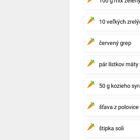
100 g mix zelený
10 veľkých zrelý
červený grep
pár lístkov mäty
50 g kozieho syr
šťava z polovice 
štipka soli