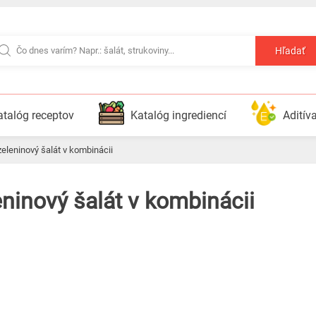
Hľadať
atalóg receptov
Katalóg ingrediencí
Aditív
zeleninový šalát v kombinácii
eninový šalát v kombinácii