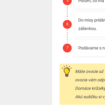
Potom, čo má z
Do misy pridá
zálievkou.
Podávame s na
Máte ovocie až 
ovocia vám odp
Domáce krížalky 
Akú sušičku si v