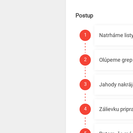
Postup
Natrháme listy
Olúpeme grep a
Jahody nakráj
Zálievku pripr