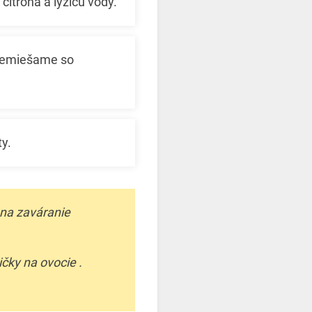
itróna a lyžicu vody.
premiešame so
y.
 na zaváranie
čky na ovocie .