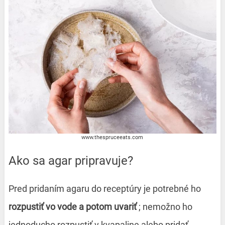
www.thespruceeats.com
Ako sa agar pripravuje?
Pred pridaním agaru do receptúry je potrebné ho
rozpustiť vo vode a potom uvariť
; nemožno ho
jednoducho rozpustiť v kvapaline alebo pridať