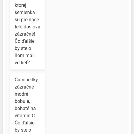
ktorej
semienka
sú pre naše
telo doslova
zázračné!
Čo ďalšie
by ste o
ňom mali
vedieť?
Čučoriedky,
zázračné
modré
bobule,
bohaté na
vitamín C.
Čo ďalšie
by ste o