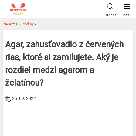
Skip
to
Hľadať
Menu
content
Receptia
»
Plodiny
»
Agar, zahusťovadlo z červených
rias, ktoré si zamilujete. Aký je
rozdiel medzi agarom a
želatínou?
26. 09. 2022