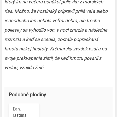
ktorý im na večeru ponúkol polievku z morských
rias. Možno, že hostinský pripravil príliš veľa alebo
jednoducho len nebola veľmi dobrá, ale trochu
polievky sa vyhodilo von, v noci zmrzla a následne
rozmzla a keď sa scedila, zostala popraskaná
hmota nízkej hustoty. Krčmársky zvyšok vzal a na
svoje prekvapenie zistil, že keď hmotu povaril s
vodou, vzniklo želé.
Podobné plodiny
Ľan,
rastlina