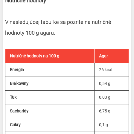
Nutričné hodnoty
V nasledujúcej tabuľke sa pozrite na nutričné
hodnoty 100 g agaru.
Nutričné hodnoty na 100 g
Agar
Energia
26 kcal
Bielkoviny
0,54 g
Tuk
0,03 g
Sacharidy
6,75 g
Cukry
0,1 g