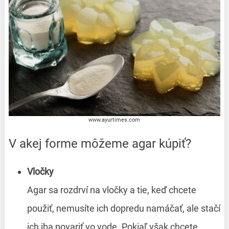
www.ayurtimes.com
V akej forme môžeme agar kúpiť?
Vločky
Agar sa rozdrví na vločky a tie, keď chcete
použiť, nemusíte ich dopredu namáčať, ale stačí
ich iba povariť vo vode. Pokiaľ však chcete