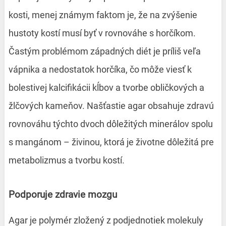
kosti, menej známym faktom je, že na zvýšenie
hustoty kostí musí byť v rovnováhe s horčíkom.
Častým problémom západných diét je príliš veľa
vápnika a nedostatok horčíka, čo môže viesť k
bolestivej kalcifikácii kĺbov a tvorbe obličkových a
žlčových kameňov. Našťastie agar obsahuje zdravú
rovnováhu týchto dvoch dôležitých minerálov spolu
s mangánom – živinou, ktorá je životne dôležitá pre
metabolizmus a tvorbu kostí.
Podporuje zdravie mozgu
Agar je polymér zložený z podjednotiek molekuly