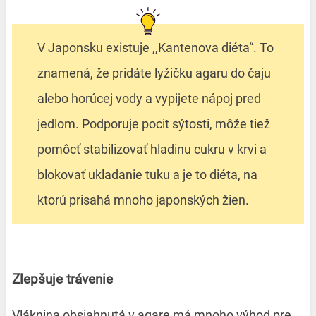
V Japonsku existuje ,,Kantenova diéta“. To
znamená, že pridáte lyžičku agaru do čaju
alebo horúcej vody a vypijete nápoj pred
jedlom. Podporuje pocit sýtosti, môže tiež
pomôcť stabilizovať hladinu cukru v krvi a
blokovať ukladanie tuku a je to diéta, na
ktorú prisahá mnoho japonských žien.
Zlepšuje trávenie
Vláknina obsiahnutá v agare má mnoho výhod pre