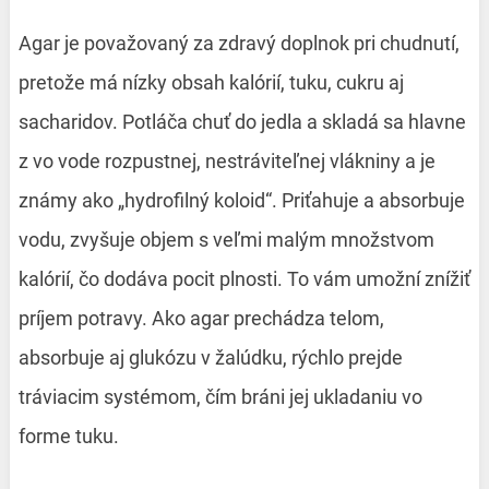
Agar je považovaný za zdravý doplnok pri chudnutí,
pretože má nízky obsah kalórií, tuku, cukru aj
sacharidov. Potláča chuť do jedla a skladá sa hlavne
z vo vode rozpustnej, nestráviteľnej vlákniny a je
známy ako „hydrofilný koloid“. Priťahuje a absorbuje
vodu, zvyšuje objem s veľmi malým množstvom
kalórií, čo dodáva pocit plnosti. To vám umožní znížiť
príjem potravy. Ako agar prechádza telom,
absorbuje aj glukózu v žalúdku, rýchlo prejde
tráviacim systémom, čím bráni jej ukladaniu vo
forme tuku.