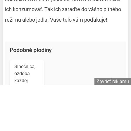
ich konzumovať. Tak ich zaraďte do vášho pitného
režimu alebo jedla. Vaše telo vám poďakuje!
Podobné plodiny
Slnečnica,
ozdoba
každej
Zavrieť reklamu
záhrady aj
plodina s
rôznorodým
využitím
Granátové