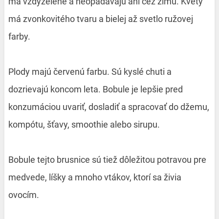
má vždyzelené a neopadávajú ani cez zimu. Kvety
má zvonkovitého tvaru a bielej až svetlo ružovej
farby.
Plody majú červenú farbu. Sú kyslé chuti a
dozrievajú koncom leta. Bobule je lepšie pred
konzumáciou uvariť, dosladiť a spracovať do džemu,
kompótu, šťavy, smoothie alebo sirupu.
Bobule tejto brusnice sú tiež dôležitou potravou pre
medvede, líšky a mnoho vtákov, ktorí sa živia
ovocím.