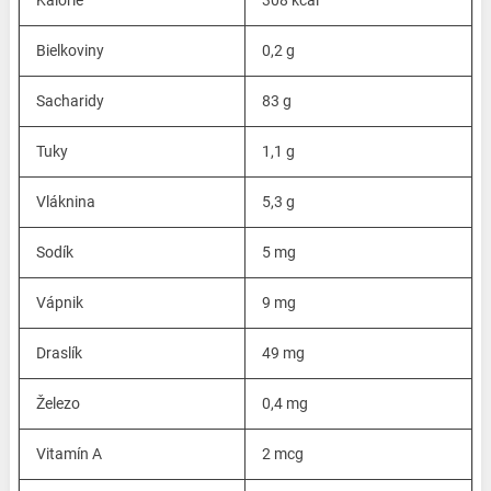
Kalórie
308 kcal
Bielkoviny
0,2 g
Sacharidy
83 g
Tuky
1,1 g
Vláknina
5,3 g
Sodík
5 mg
Vápnik
9 mg
Draslík
49 mg
Železo
0,4 mg
Vitamín A
2 mcg