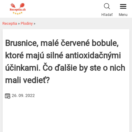
Skip
to
Hľadať
Menu
content
Receptia
»
Plodiny
»
Brusnice, malé červené bobule,
ktoré majú silné antioxidačnými
účinkami. Čo ďalšie by ste o nich
mali vedieť?
26. 09. 2022