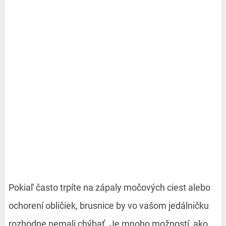
Pokiaľ často trpíte na zápaly močových ciest alebo
ochorení obličiek, brusnice by vo vašom jedálničku
rozhodne nemali chýbať. Je mnoho možností, ako