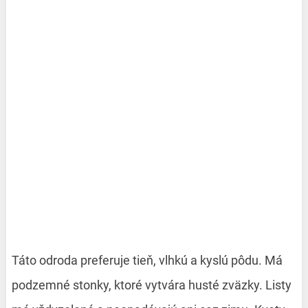
Táto odroda preferuje tieň, vlhkú a kyslú pôdu. Má
podzemné stonky, ktoré vytvára husté zväzky. Listy