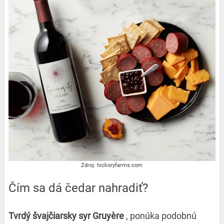
Zdroj: hickoryfarms.com
Čím sa dá čedar nahradiť?
Tvrdý švajčiarsky syr Gruyère
, ponúka podobnú