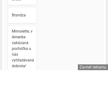
Bryndza
Mimolette, v
Amerike
zakázaná
pochúťka u
nás
vyhľadávaná
dobrota!
Zavrieť reklamu
Vychutnajte
si ho