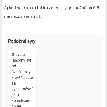
Aj keď sa textúra ľahko zmení, syr je možné na 6-8
mesiacov zamraziť.
Podobné syry
Gruyere,
lahodný syr
od
švajčiarskych
kráv! Naučte
sa
vychutnávať
jeho
komplexné
chute