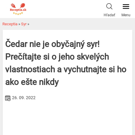
Skip
to
Hľadať
Menu
content
Receptia
»
Syr
»
Čedar nie je obyčajný syr!
Prečítajte si o jeho skvelých
vlastnostiach a vychutnajte si ho
ako ešte nikdy
26. 09. 2022