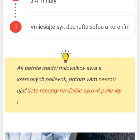
3-4 minúty
Vmiešajte syr, dochuťte soľou a korením
Ak patríte medzi milovníkov syra a
krémových polievok, potom vám nesmú
ujsť
tieto recepty na ďalšie syrové polievky
!