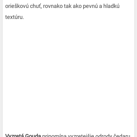
orieškovú chuť, rovnako tak ako pevnú a hladkú
textúru.
Vyzretá Gouda
pripomína vyzretejšie odrody čedaru.