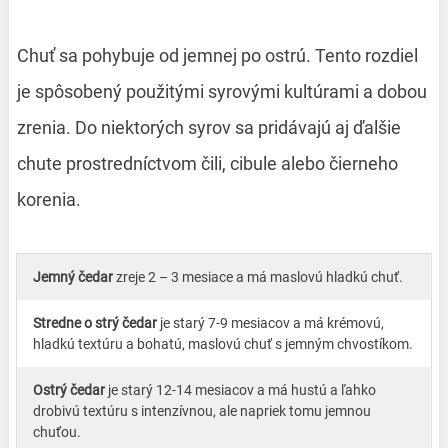
Chuť sa pohybuje od jemnej po ostrú. Tento rozdiel
je spôsobený použitými syrovými kultúrami a dobou
zrenia. Do niektorých syrov sa pridávajú aj ďalšie
chute prostredníctvom čili, cibule alebo čierneho
korenia.
Jemný čedar
zreje 2 – 3 mesiace a má maslovú hladkú chuť.
Stredne o
strý
čedar
je starý 7-9 mesiacov a má krémovú,
hladkú textúru a bohatú, maslovú chuť s jemným chvostíkom.
Ostrý čedar
je starý 12-14 mesiacov a má hustú a ľahko
drobivú textúru s intenzívnou, ale napriek tomu jemnou
chuťou.