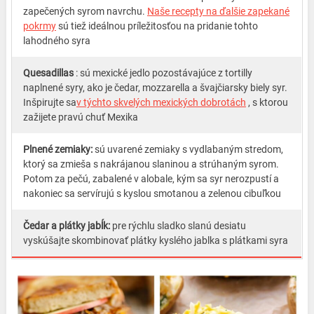
zapečených syrom navrchu.
Naše recepty na ďalšie zapekané
pokrmy
sú tiež ideálnou príležitosťou na pridanie tohto
lahodného syra
Quesadillas
: sú mexické jedlo pozostávajúce z tortilly
naplnené syry, ako je čedar, mozzarella a švajčiarsky biely syr.
Inšpirujte sa
v týchto skvelých mexických dobrotách
, s ktorou
zažijete pravú chuť Mexika
Plnené zemiaky:
sú uvarené zemiaky s vydlabaným stredom,
ktorý sa zmieša s nakrájanou slaninou a strúhaným syrom.
Potom za pečú, zabalené v alobale, kým sa syr nerozpustí a
nakoniec sa servírujú s kyslou smotanou a zelenou cibuľkou
Čedar a plátky jabĺk:
pre rýchlu sladko slanú desiatu
vyskúšajte skombinovať plátky kyslého jablka s plátkami syra