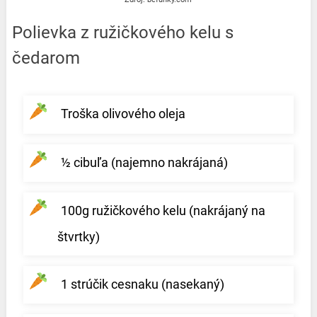
Polievka z ružičkového kelu s
čedarom
Troška olivového oleja
½ cibuľa (najemno nakrájaná)
100g ružičkového kelu (nakrájaný na
štvrtky)
1 strúčik cesnaku (nasekaný)