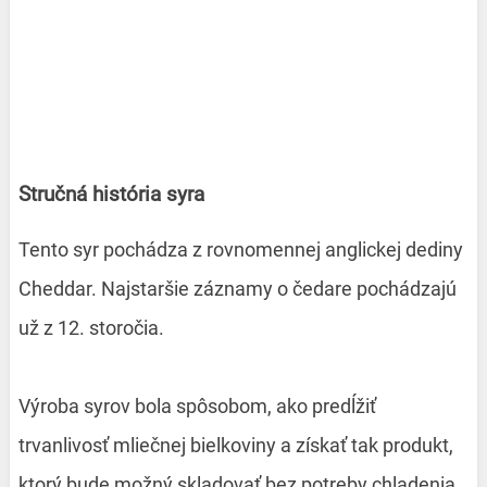
Stručná história syra
Tento syr pochádza z rovnomennej anglickej dediny
Cheddar. Najstaršie záznamy o čedare pochádzajú
už z 12. storočia.
Výroba syrov bola spôsobom, ako predĺžiť
trvanlivosť mliečnej bielkoviny a získať tak produkt,
ktorý bude možný skladovať bez potreby chladenia.