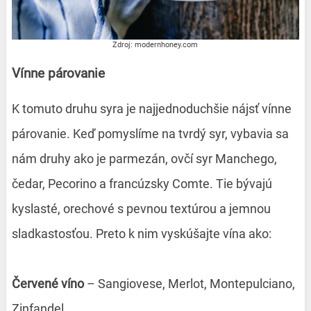
Zdroj: modernhoney.com
Vínne párovanie
K tomuto druhu syra je najjednoduchšie nájsť vínne
párovanie. Keď pomyslíme na tvrdý syr, vybavia sa
nám druhy ako je parmezán, ovčí syr Manchego,
čedar, Pecorino a francúzsky Comte. Tie bývajú
kyslasté, orechové s pevnou textúrou a jemnou
sladkastosťou. Preto k nim vyskúšajte vína ako:
Červené víno
– Sangiovese, Merlot, Montepulciano,
Zinfandel