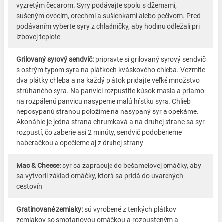
vyzretým čedarom. Syry podávajte spolu s džemami,
sušeným ovocím, orechmi a sušienkami alebo pečivom. Pred
podávaním vyberte syry z chladničky, aby hodinu odležali pri
izbovej teplote
Grilovaný syrový sendvič:
pripravte si grilovaný syrový sendvič
s ostrým typom syra na plátkoch kváskového chleba. Vezmite
dva plátky chleba a na každý plátok pridajte veľké množstvo
strúhaného syra. Na panvici rozpustite kúsok masla a priamo
na rozpálenú panvicu nasypeme malú hŕstku syra. Chlieb
neposypanú stranou položíme na nasypaný syr a opekáme.
Akonáhle je jedna strana chrumkavá a na druhej strane sa syr
rozpustí, čo zaberie asi 2 minúty, sendvič podoberieme
naberačkou a opečieme aj z druhej strany
Mac & Cheese:
syr sa zapracuje do bešamelovej omáčky, aby
sa vytvoril základ omáčky, ktorá sa pridá do uvarených
cestovín
Gratinované zemiaky:
sú vyrobené z tenkých plátkov
zemiakov so smotanovou omáčkou a rozpusteným a