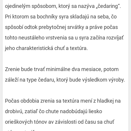
ojedinelým spôsobom, ktorý sa nazýva „čedaring“.
Pri ktorom sa bochníky syra skladajú na seba, čo
spôsobí odtok prebytočnej srvátky a práve počas
tohto neustáleho vrstvenia sa u syra začína rozvíjať
jeho charakteristická chuť a textúra.
Zrenie bude trvať minimálne dva mesiace, potom
záleží na type čedaru, ktorý bude výsledkom výroby.
Počas obdobia zrenia sa textúra mení z hladkej na
drobivú, zatiaľ čo chute nadobúdajú liesko
orieškových tónov av závislosti od času sa chuť