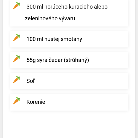
300 ml horúceho kuracieho alebo
zeleninového vývaru
100 ml hustej smotany
55g syra čedar (strúhaný)
Soľ
Korenie