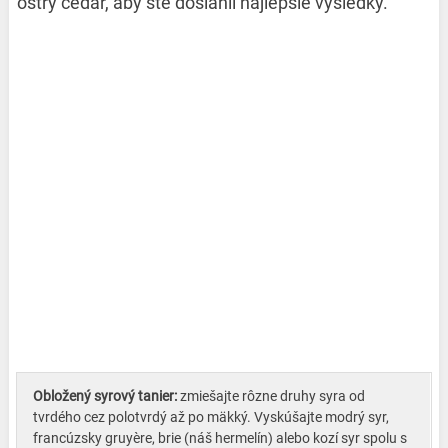
ostrý čedar, aby ste dosiahli najlepšie výsledky.
Obložený syrový tanier:
zmiešajte rôzne druhy syra od
tvrdého cez polotvrdý až po mäkký. Vyskúšajte modrý syr,
francúzsky gruyère, brie (náš hermelín) alebo kozí syr spolu s