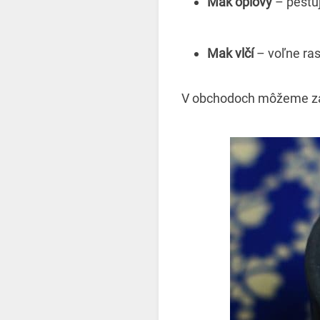
Mak ópiový
– pestuj
Mak vlčí
– voľne ras
V obchodoch môžeme zak