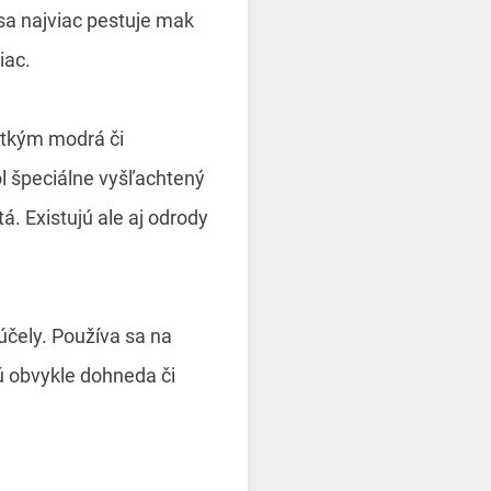
sa najviac pestuje mak
iac.
etkým modrá či
l špeciálne vyšľachtený
á. Existujú ale aj odrody
čely. Používa sa na
ú obvykle dohneda či