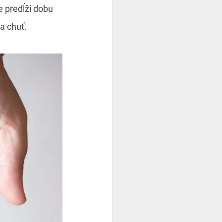
e predĺži dobu
a chuť.