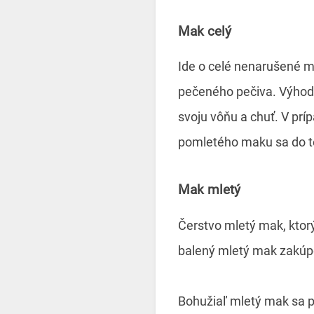
Mak celý
Ide o celé nenarušené m
pečeného pečiva. Výhodou
svoju vôňu a chuť. V pr
pomletého maku sa do tel
Mak mletý
Čerstvo mletý mak, ktor
balený mletý mak zakúpe
Bohužiaľ mletý mak sa po