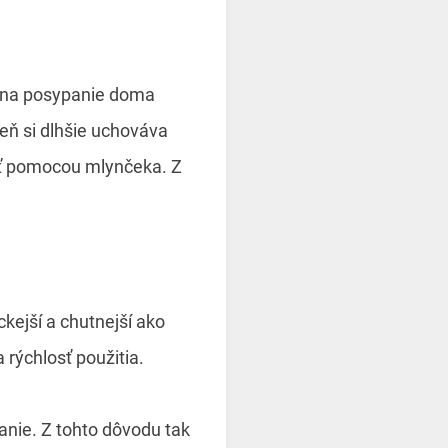
d na posypanie doma
eň si dlhšie uchováva
eť pomocou mlynčeka. Z
kejší a chutnejší ako
rýchlosť použitia.
anie. Z tohto dôvodu tak