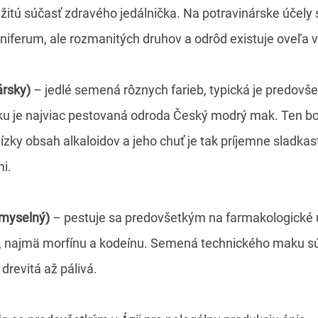
žitú súčasť zdravého jedálnička. Na potravinárske účely 
iferum, ale rozmanitých druhov a odrôd existuje oveľa v
ársky)
– jedlé semená rôznych farieb, typická je predovš
ku je najviac pestovaná odroda Český modrý mak. Ten bo
ízky obsah alkaloidov a jeho chuť je tak príjemne sladkast
i.
emyselný)
– pestuje sa predovšetkým na farmakologické ú
ov, najmä morfínu a kodeínu. Semená technického maku s
 drevitá až pálivá.