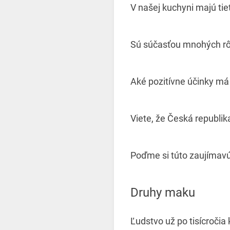
V našej kuchyni majú ti
Sú súčasťou mnohých rôz
Aké pozitívne účinky má
Viete, že Česká republi
Poďme si túto zaujímavú 
Druhy maku
Ľudstvo už po tisícroči