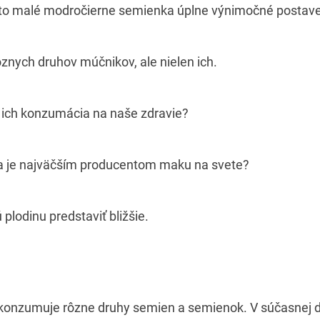
eto malé modročierne semienka úplne výnimočné postave
nych druhov múčnikov, ale nielen ich.
 ich konzumácia na naše zdravie?
ka je najväčším producentom maku na svete?
plodinu predstaviť bližšie.
a konzumuje rôzne druhy semien a semienok. V súčasnej