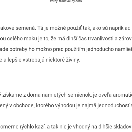
zdroj: tradevalley.com
akové semená. Tá je možné použiť tak, ako sú napríkla
 celého maku je to, že má dlhší čas trvanlivosti a zárov
ípade potreby ho možno pred použitím jednoducho namli
a lepšie vstrebajú niektoré živiny.
ý získame z doma namletých semienok, je oveľa aromatic
ný v obchode, ktorého výhodou je najmä jednoduchosť a 
merne rýchlo kazí, a tak nie je vhodný na dlhšie skladov