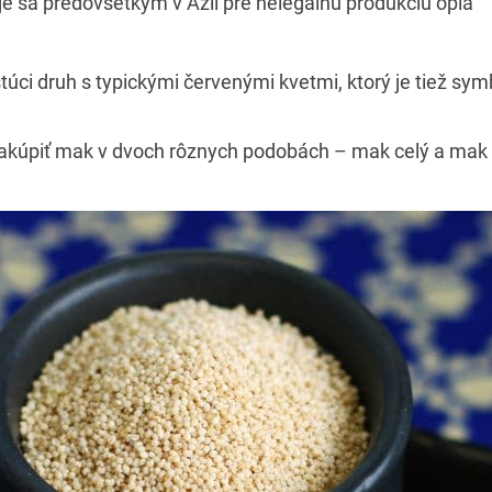
e sa predovšetkým v Ázii pre nelegálnu produkciu ópia
túci druh s typickými červenými kvetmi, ktorý je tiež s
úpiť mak v dvoch rôznych podobách – mak celý a mak 