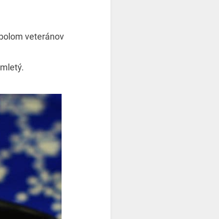
ymbolom veteránov
mletý.