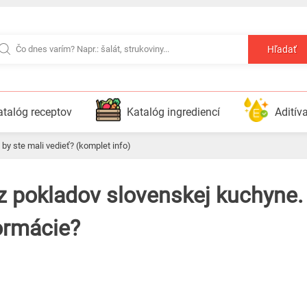
Hľadať
atalóg receptov
Katalóg ingrediencí
Aditív
 by ste mali vedieť? (komplet info)
ormácie?