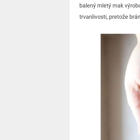
balený mletý mak výrobc
trvanlivosti, pretože brá