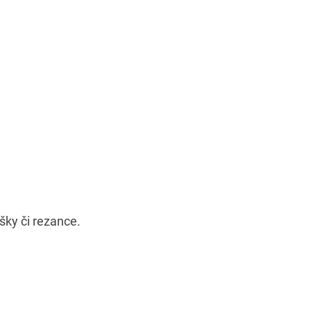
išky či rezance.
.