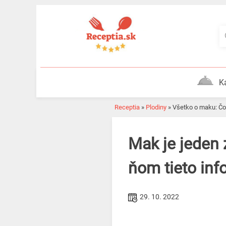
Skip
to
content
K
Receptia
»
Plodiny
»
Všetko o maku: Čo
Mak je jeden z pokladov slovenskej kuchyne. Vedeli ste o
ňom tieto inf
29. 10. 2022