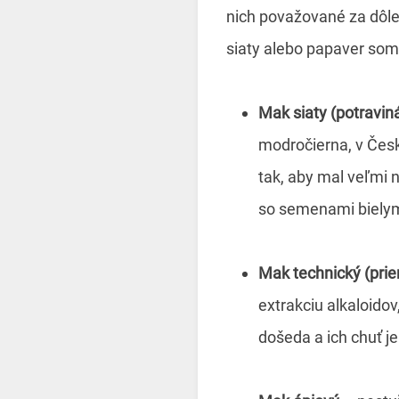
nich považované za dôle
siaty alebo papaver somn
Mak siaty (potravin
modročierna, v Čes
tak, aby mal veľmi n
so semenami bielym
Mak technický (pri
extrakciu alkaloid
došeda a ich chuť je