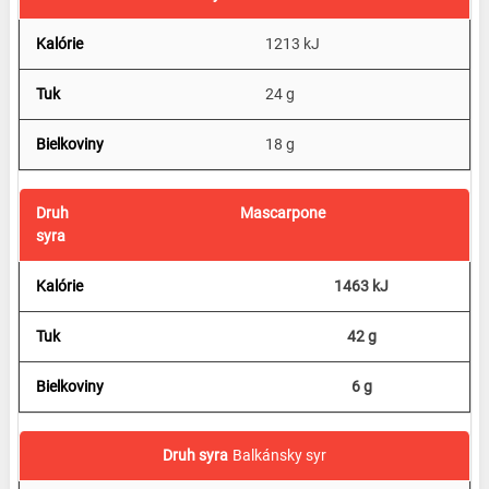
1213 kJ
24 g
18 g
Mascarpone
1463 kJ
42 g
6 g
Balkánsky syr