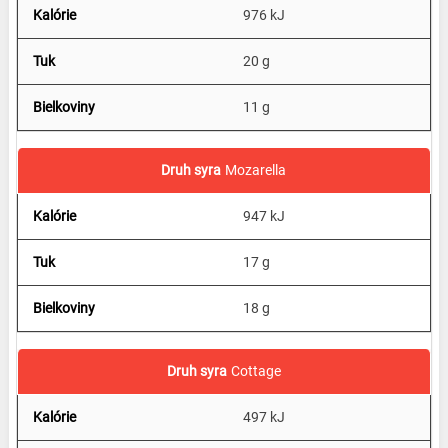
976 kJ
20 g
11 g
Mozarella
947 kJ
17 g
18 g
Cottage
497 kJ