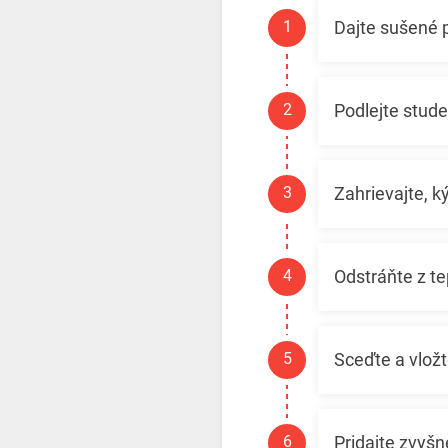
Dajte sušené 
Podlejte stud
Zahrievajte, k
Odstráňte z te
Sceďte a vlož
Pridajte zvyšn