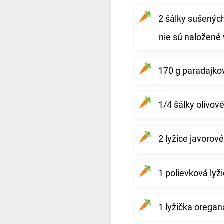
2 šálky sušených
nie sú naložené v
170 g paradajko
1/4 šálky olivové
2 lyžice javorov
1 polievková lyž
1 lyžička oregan