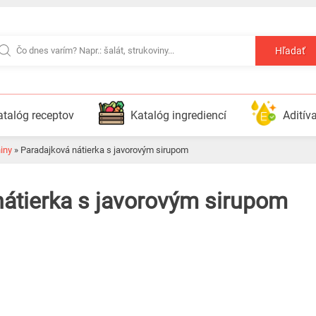
Hľadať
atalóg receptov
Katalóg ingrediencí
Aditív
niny
»
Paradajková nátierka s javorovým sirupom
 nátierka s javorovým sirupom