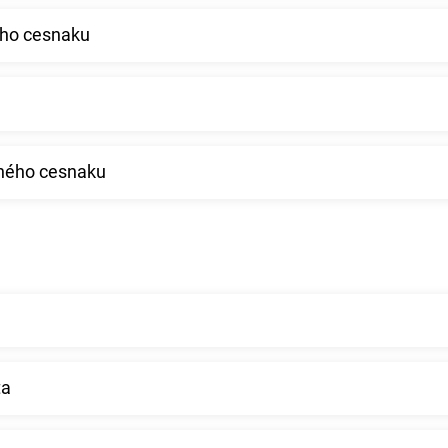
ého cesnaku
eného cesnaku
ta