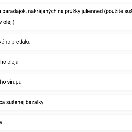
 paradajok, nakrájaných na prúžky julienned (použite su
 oleji)
vého pretlaku
ho oleja
ého sirupu
ica sušenej bazalky
a