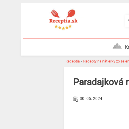
Skip
to
content
K
Receptia
»
Recepty na nátierky zo zele
Paradajková
30. 05. 2024