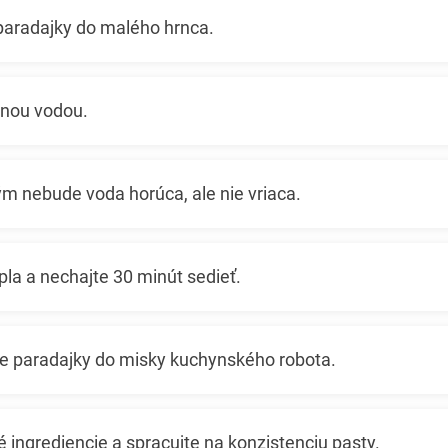
paradajky do malého hrnca.
enou vodou.
ým nebude voda horúca, ale nie vriaca.
pla a nechajte 30 minút sedieť.
te paradajky do misky kuchynského robota.
é ingrediencie a spracujte na konzistenciu pasty.