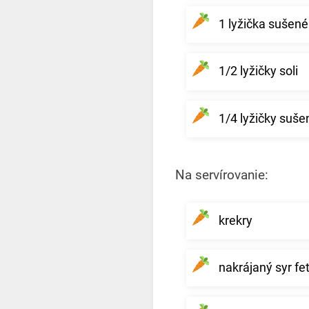
1 lyžička sušen
1/2 lyžičky soli
1/4 lyžičky suš
Na servírovanie:
krekry
nakrájaný syr fe