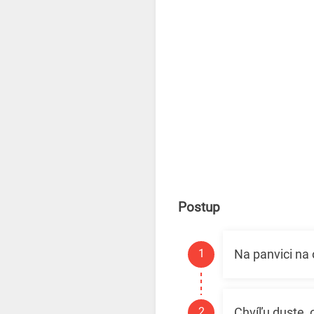
Postup
Na panvici na 
Chvíľu duste, 