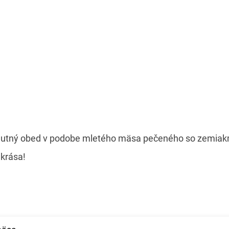
a chutný obed v podobe mletého mäsa pečeného so zemiak
 krása!