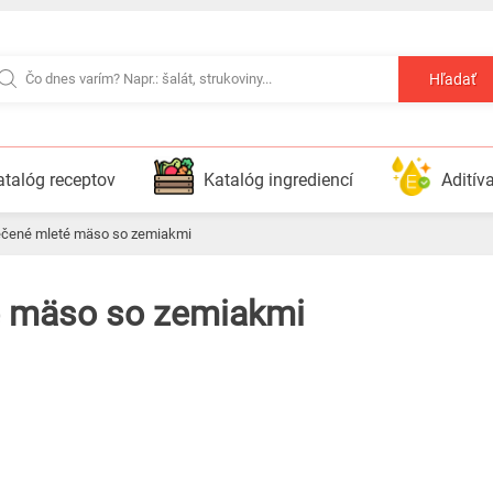
Hľadať
atalóg receptov
Katalóg ingrediencí
Aditív
ečené mleté ​​mäso so zemiakmi
é ​​mäso so zemiakmi