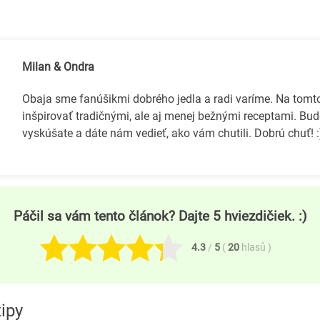
Milan & Ondra
Obaja sme fanúšikmi dobrého jedla a radi varíme. Na tom
inšpirovať tradičnými, ale aj menej bežnými receptami. Bud
vyskúšate a dáte nám vedieť, ako vám chutili. Dobrú chuť! :
Páčil sa vám tento článok? Dajte 5 hviezdičiek. :)
4.3
/
5
(
20
hlasů
)
tipy