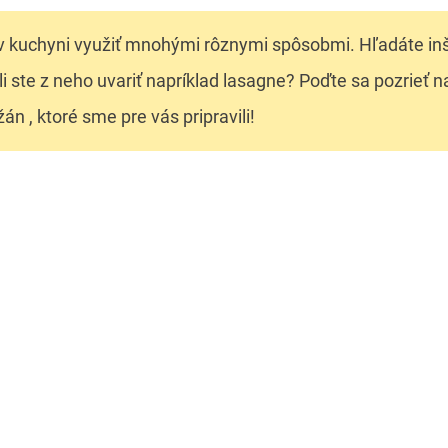
v kuchyni využiť mnohými rôznymi spôsobmi. Hľadáte inš
li ste z neho uvariť napríklad lasagne? Poďte sa pozrieť n
n , ktoré sme pre vás pripravili!