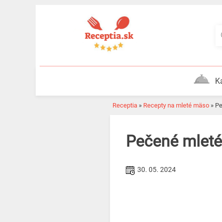
Skip
to
content
K
Receptia
»
Recepty na mleté mäso
»
P
Pečené mlet
30. 05. 2024