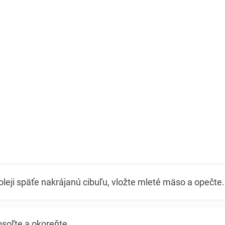
oleji späťe nakrájanú cibuľu, vložte mleté ​​mäso a opečte.
osoľte a okoreňte.