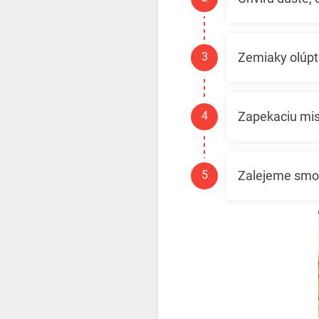
Zemiaky olúpte
Zapekaciu mis
Zalejeme smot