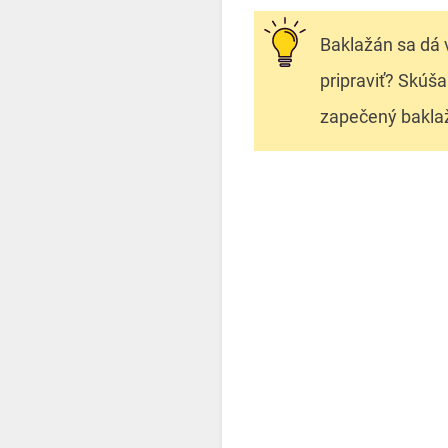
Baklažán sa dá 
pripraviť? Skúša
zapečený baklažá