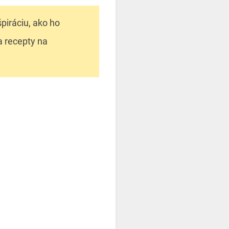
piráciu, ako ho
a recepty na