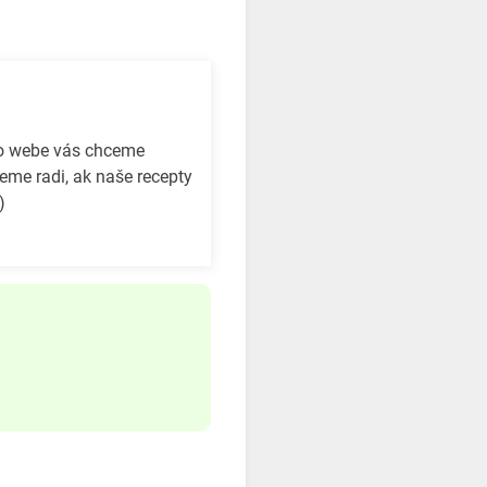
to webe vás chceme
eme radi, ak naše recepty
)