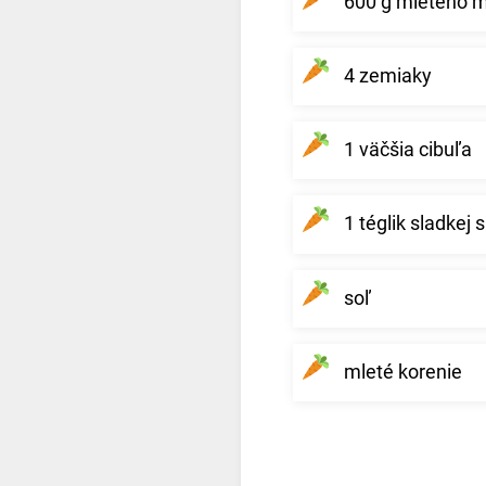
600 g mletého 
4 zemiaky
1 väčšia cibuľa
1 téglik sladkej
soľ
mleté ​​korenie