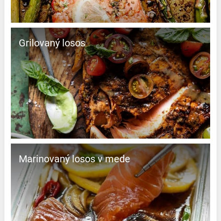
Grilovaný losos
Marinovaný losos v mede