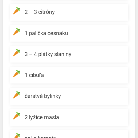
2 – 3 citróny
1 palička cesnaku
3 – 4 plátky slaniny
1 cibuľa
čerstvé bylinky
2 lyžice masla