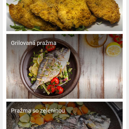
Grilovaná pražma
Pražma so zeleninou