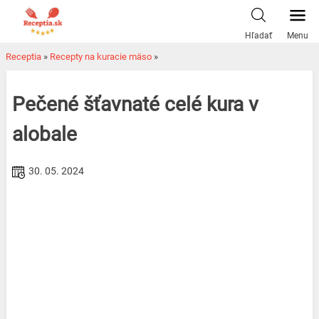
Skip
to
Hľadať
Menu
content
Receptia
»
Recepty na kuracie mäso
»
Pečené šťavnaté celé kura v
alobale
30. 05. 2024