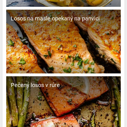
Losos na masle opekaný na panvici
Pečený losos v rúre