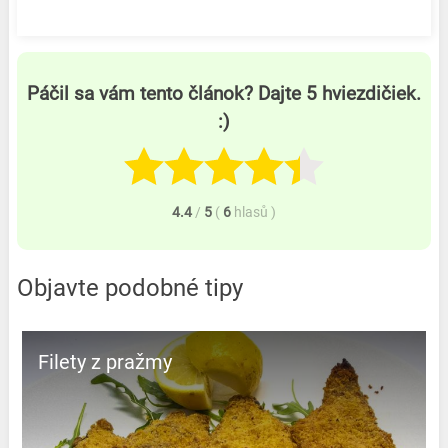
Páčil sa vám tento článok? Dajte 5 hviezdičiek.
:)
4.4
/
5
(
6
hlasů
)
Objavte podobné tipy
Filety z pražmy