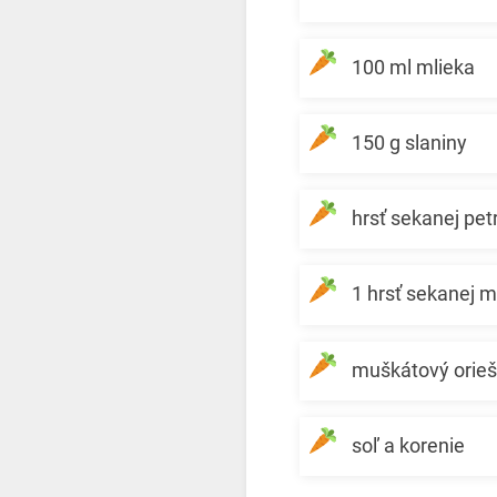
100 ml mlieka
150 g slaniny
hrsť sekanej pet
1 hrsť sekanej m
muškátový orie
soľ a korenie