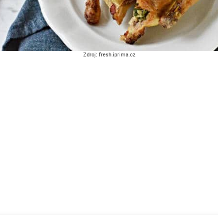
Zdroj: fresh.iprima.cz