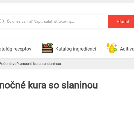
Hľadať
atalóg receptov
Katalóg ingrediencí
Aditív
Pečené veľkonočné kura so slaninou
onočné kura so slaninou