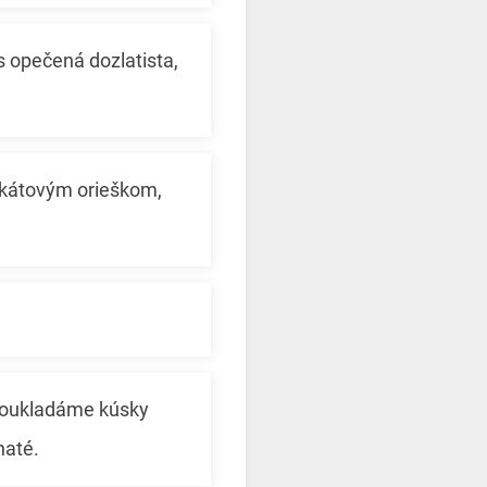
 opečená dozlatista,
škátovým orieškom,
poukladáme kúsky
naté.