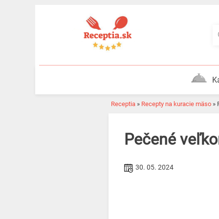
Skip
to
content
K
Receptia
»
Recepty na kuracie mäso
»
Pečené veľk
30. 05. 2024