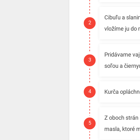
Cibuľu a slan
vložíme ju do 
Pridávame vaj
soľou a čiern
Kurča opláchn
Z oboch strán
masla, ktoré m