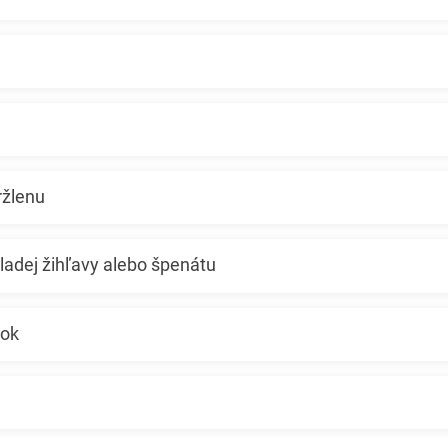
ržlenu
ladej žihľavy alebo špenátu
šok