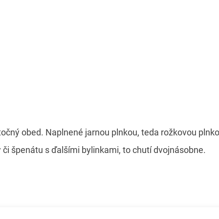
atočný obed. Naplnené jarnou plnkou, teda rožkovou plnk
 či špenátu s ďalšími bylinkami, to chutí dvojnásobne.