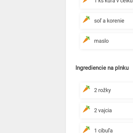
1 ks kura v celku
soľ a korenie
maslo
Ingrediencie na plnku
2 rožky
2 vajcia
1 cibuľa