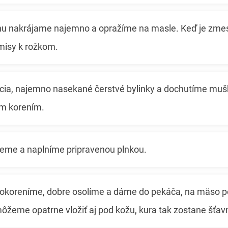
inu nakrájame najemno a opražíme na masle. Keď je zmes
misy k rožkom.
cia, najemno nasekané čerstvé bylinky a dochutíme mu
ym korením.
eme a naplníme pripravenou plnkou.
 okoreníme, dobre osolíme a dáme do pekáča, na mäso 
ôžeme opatrne vložiť aj pod kožu, kura tak zostane šťav