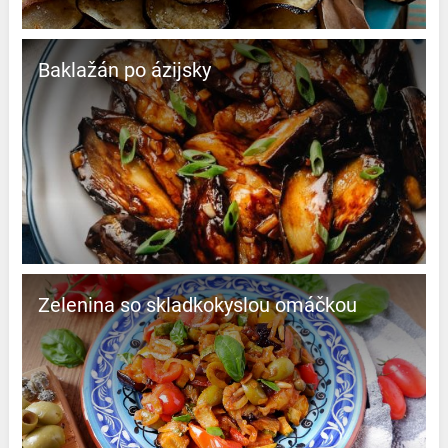
Baklažán po ázijsky
Zelenina so skladkokyslou omáčkou