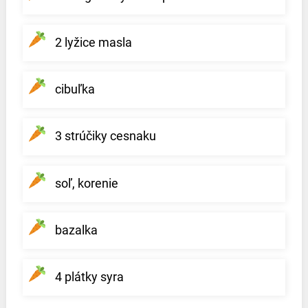
2 lyžice masla
cibuľka
3 strúčiky cesnaku
soľ, korenie
bazalka
4 plátky syra