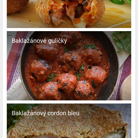
Baklažánové guličky
Baklažánový cordon bleu