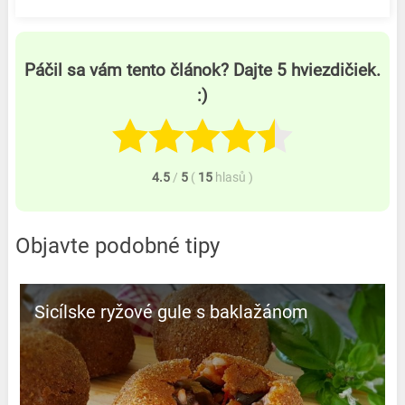
Páčil sa vám tento článok? Dajte 5 hviezdičiek.
:)
4.5
/
5
(
15
hlasů
)
Objavte podobné tipy
Sicílske ryžové gule s baklažánom