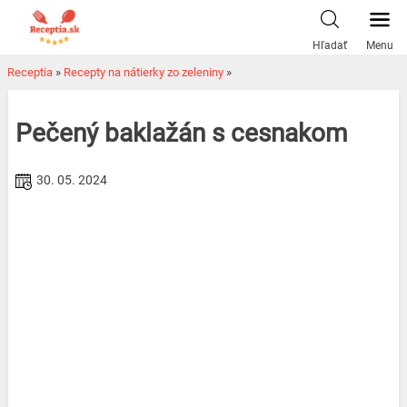
Skip
to
Hľadať
Menu
content
Receptia
»
Recepty na nátierky zo zeleniny
»
Pečený baklažán s cesnakom
30. 05. 2024