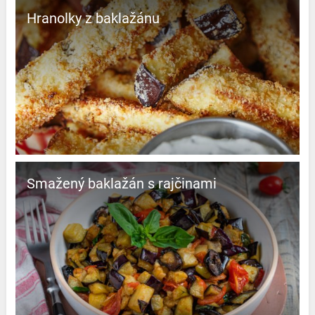
Hranolky z baklažánu
Smažený baklažán s rajčinami