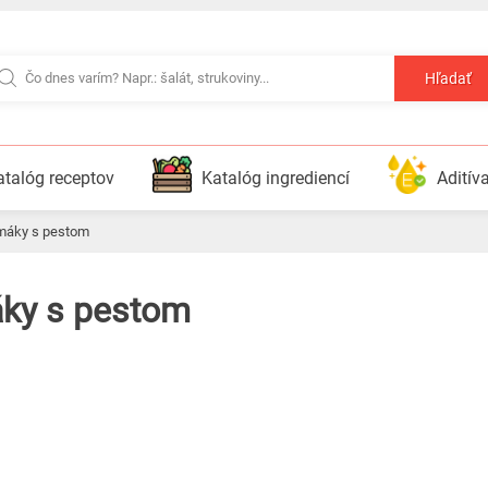
Hľadať
atalóg receptov
Katalóg ingrediencí
Aditív
limáky s pestom
máky s pestom