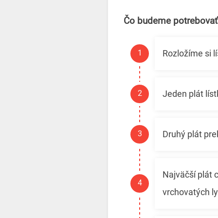
Čo budeme potrebovať
Rozložíme si l
Jeden plát lí
Druhý plát pre
Najväčší plát 
vrchovatých ly