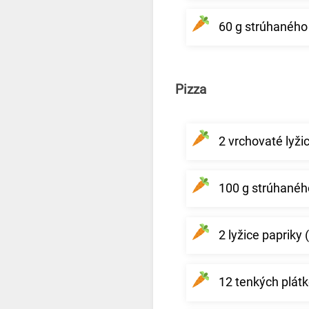
60 g strúhanéh
Pizza
2 vrchovaté lyž
100 g strúhanéh
2 lyžice papriky
12 tenkých plátk