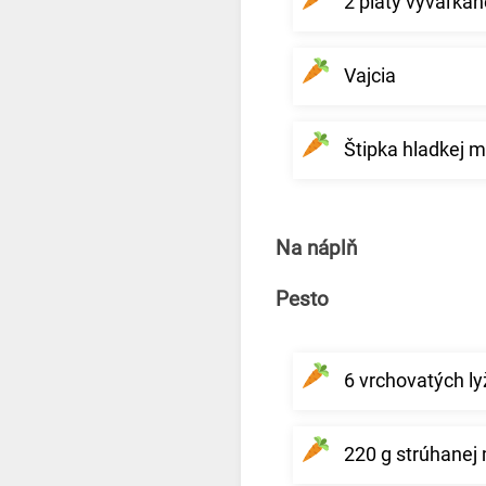
2 pláty vyvaľkan
Vajcia
Štipka hladkej 
Na náplň
Pesto
6 vrchovatých ly
220 g strúhanej 