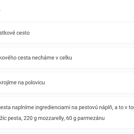
ístkové cesto
stkového cesta necháme v celku
krojíme na polovicu
cesta naplníme ingredienciami na pestovú náplň, a to v to
žíc pesta, 220 g mozzarelly, 60 g parmezánu