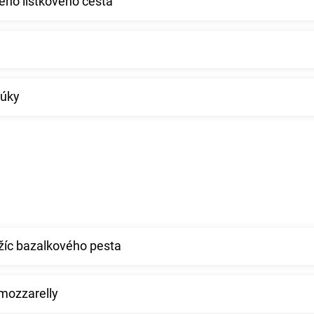
ého lístkového cesta
múky
žíc bazalkového pesta
mozzarelly