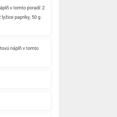
áplň v tomto poradí: 2
lyžice papriky, 50 g
ttovú náplň v tomto