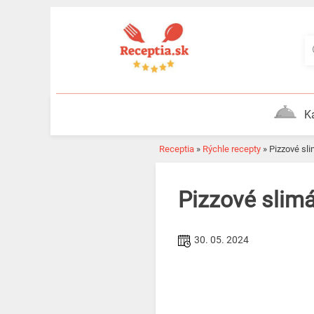
Skip
to
content
K
Receptia
»
Rýchle recepty
»
Pizzové s
Pizzové sli
30. 05. 2024