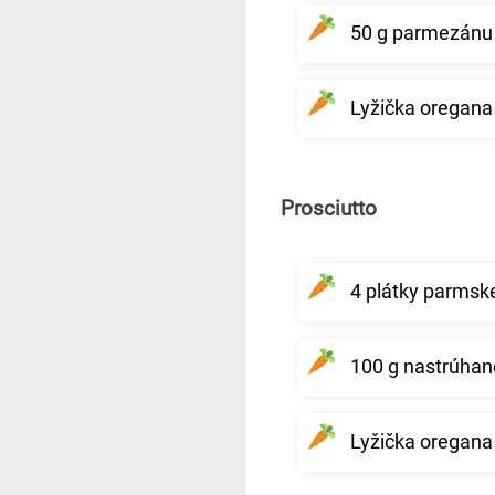
50 g parmezánu
Lyžička oregana
Prosciutto
4 plátky parmsk
100 g nastrúhan
Lyžička oregana