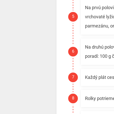
Na prvú polovi
vrchovaté lyži
parmezánu, o
Na druhú polo
poradí: 100 g 
Každý plát ce
Rolky potriem