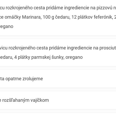
cu rozkrojeného cesta pridáme ingrediencie na pizzovú n
ce omáčky Marinara, 100 g čedaru, 12 plátkov feferónik, 2 
regano
vicu rozkrojeného cesta pridáme ingrediencie na prosciu
čedaru, 4 plátky parmskej šunky, oregano
sta opatrne zrolujeme
e rozšľahaným vajíčkom