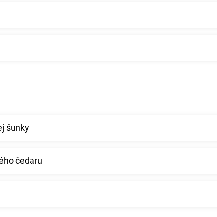
ej šunky
ého čedaru