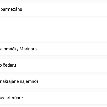
o parmezánu
ice omáčky Marinara
o čedaru
 (nakrájané najemno)
ov feferónok